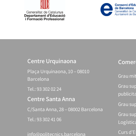
Centre Urquinaona
Comerç
Plaça Urquinaona, 10 – 08010
Grau mit
Barcelona
Grau sup
Tel.: 93 302 02 24
publicit
Centre Santa Anna
Grau sup
C/Santa Anna, 28 – 08002 Barcelona
Grau sup
Tel.: 93 302 41 06
Logístic
Curs d’
info@politecnics.barcelona