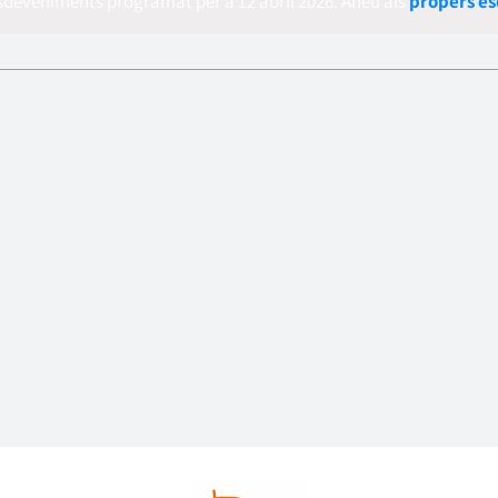
sdeveniments programat per a 12 abril 2026. Aneu als
propers e