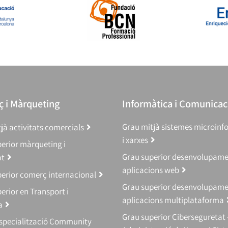
 i Màrqueting
Informàtica i Comunicac
Grau mitjà sistemes microinf
jà activitats comercials
i xarxes
erior màrqueting i
Grau superior desenvolupam
at
aplicacions web
erior comerç internacional
Grau superior desenvolupam
erior en Transport i
aplicacions multiplataforma
a
Grau superior Ciberseguretat 
Especialització Community