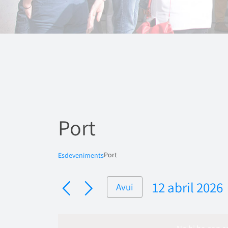
Port
Port
Esdeveniments
12 abril 2026
Avui
Selecciona
una