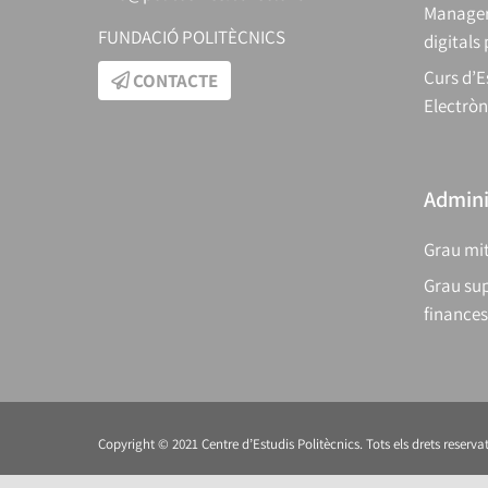
Manager
FUNDACIÓ POLITÈCNICS
digitals
Curs d’E
CONTACTE
Electròn
Adminis
Grau mit
Grau sup
finances
Copyright © 2021 Centre d’Estudis Politècnics. Tots els drets reservat