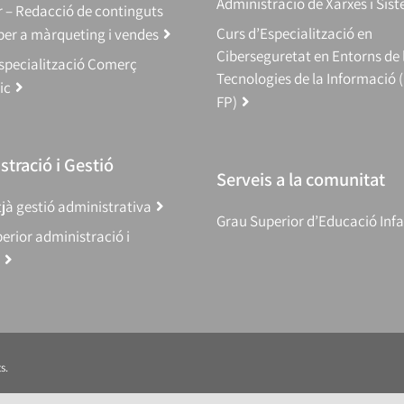
Administració de Xarxes i Sis
 – Redacció de continguts
Curs d’Especialització en
 per a màrqueting i vendes
Ciberseguretat en Entorns de 
specialització Comerç
Tecnologies de la Informació 
ic
FP)
tració i Gestió
Serveis a la comunitat
jà gestió administrativa
Grau Superior d’Educació Infa
erior administració i
s.