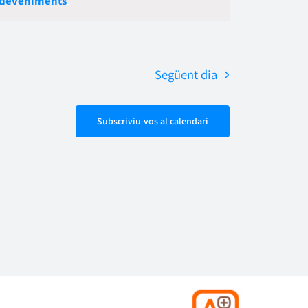
sdeveniments
.
Esdevenime
navegació
Següent dia
Subscriviu-vos al calendari