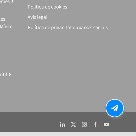
temes
Política de cookies
Avís legal
les
(Màster
Política de privacitat en xarxes socials
ntil
LinkedIn
X
Instagram
Facebook
YouTube