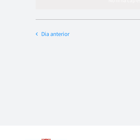
data.
No hi ha cap e
Dia anterior