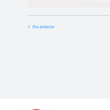
data.
No hi ha cap e
Dia anterior