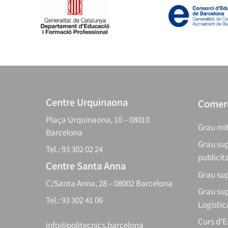
Centre Urquinaona
Comerç
Plaça Urquinaona, 10 – 08010
Grau mit
Barcelona
Grau sup
Tel.: 93 302 02 24
publicit
Centre Santa Anna
Grau sup
C/Santa Anna, 28 – 08002 Barcelona
Grau sup
Tel.: 93 302 41 06
Logístic
Curs d’
info@politecnics.barcelona