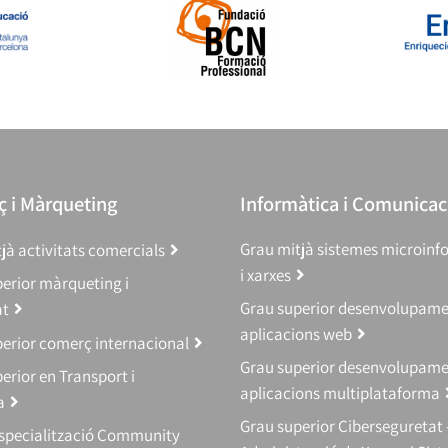
 i Màrqueting
Informàtica i Comunicac
Grau mitjà sistemes microinf
jà activitats comercials
i xarxes
erior màrqueting i
Grau superior desenvolupam
at
aplicacions web
erior comerç internacional
Grau superior desenvolupam
erior en Transport i
aplicacions multiplataforma
a
Grau superior Ciberseguretat 
Especialització Community