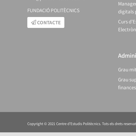
Manager
FUNDACIÓ POLITÈCNICS
digitals
Curs d’E
CONTACTE
Electròn
Adminis
Grau mit
Grau sup
finances
Copyright © 2021 Centre d’Estudis Politècnics. Tots els drets reservat