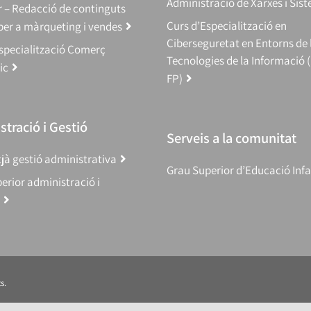
Administració de Xarxes i Sis
 – Redacció de continguts
Curs d’Especialització en
 per a màrqueting i vendes
Ciberseguretat en Entorns de 
specialització Comerç
Tecnologies de la Informació 
ic
FP)
tració i Gestió
Serveis a la comunitat
jà gestió administrativa
Grau Superior d’Educació Infa
erior administració i
s.