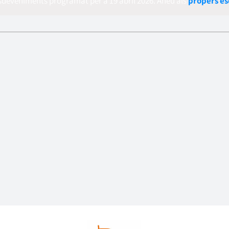
sdeveniments programat per a 19 abril 2026. Aneu als
propers e