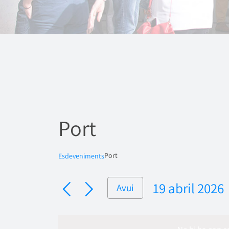
Port
Port
Esdeveniments
19 abril 2026
Avui
Selecciona
una