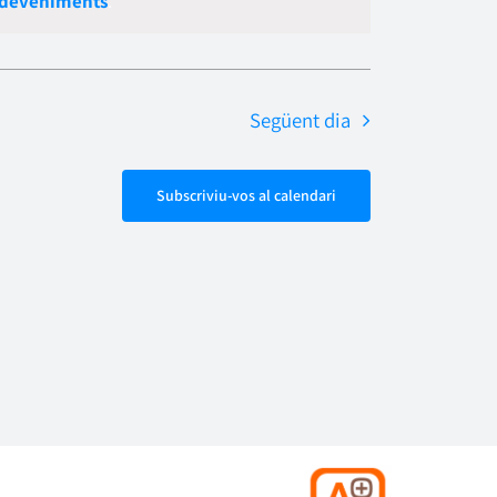
sdeveniments
.
Esdevenime
navegació
Següent dia
Subscriviu-vos al calendari