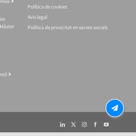
temes
Política de cookies
Avís legal
les
(Màster
Política de privacitat en xarxes socials
ntil
LinkedIn
X
Instagram
Facebook
YouTube