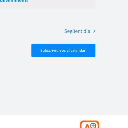
sdeveniments
.
Esdevenime
navegació
Següent dia
Subscriviu-vos al calendari