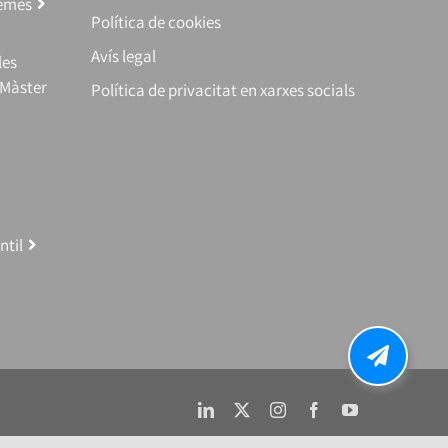
temes
Política de cookies
Avís legal
les
(Màster
Política de privacitat en xarxes socials
ntil
LinkedIn
X
Instagram
Facebook
YouTube