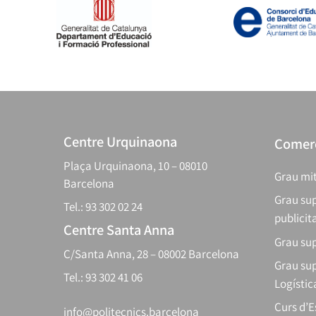
Centre Urquinaona
Comerç
Plaça Urquinaona, 10 – 08010
Grau mit
Barcelona
Grau sup
Tel.: 93 302 02 24
publicit
Centre Santa Anna
Grau sup
C/Santa Anna, 28 – 08002 Barcelona
Grau sup
Tel.: 93 302 41 06
Logístic
Curs d’
info@politecnics.barcelona