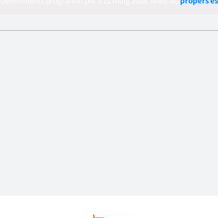
sdeveniments programat per a 21 maig 2026. Aneu als
propers e