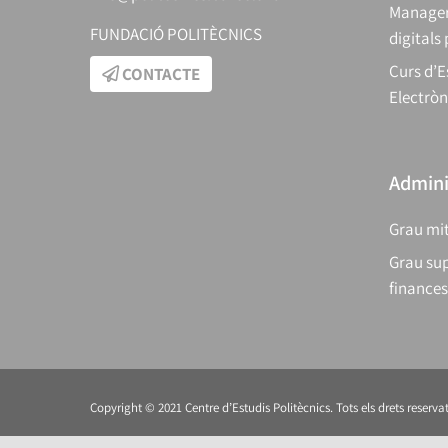
Manager
FUNDACIÓ POLITÈCNICS
digitals
Curs d’E
CONTACTE
Electròn
Adminis
Grau mit
Grau sup
finances
Copyright © 2021 Centre d’Estudis Politècnics. Tots els drets reservat