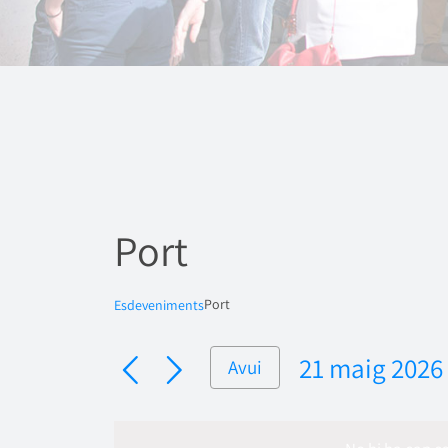
Port
Port
Esdeveniments
21 maig 2026
Avui
Selecciona
una