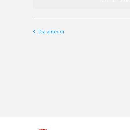
data.
No hi ha cap e
Dia anterior