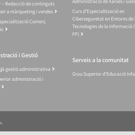
Administració de Xarxes i Sis
 – Redacció de continguts
Curs d’Especialització en
 per a màrqueting i vendes
Ciberseguretat en Entorns de 
specialització Comerç
Tecnologies de la Informació 
ic
FP)
tració i Gestió
Serveis a la comunitat
jà gestió administrativa
Grau Superior d’Educació Infa
erior administració i
s.