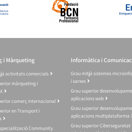
 i Màrqueting
Informàtica i Comunicac
Grau mitjà sistemes microinf
jà activitats comercials
i xarxes
erior màrqueting i
Grau superior desenvolupam
at
aplicacions web
erior comerç internacional
Grau superior desenvolupam
erior en Transport i
aplicacions multiplataforma
a
Grau superior Ciberseguretat 
Especialització Community