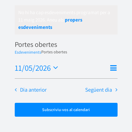
No hi ha cap esdeveniments programat per a
11 maig 2026. Aneu als
propers
esdeveniments
.
Portes obertes
Portes obertes
Esdeveniments
Nave
11/05/2026
Vistes
Dia
de
Selecciona
de
una
visua
Dia anterior
Següent dia
naveg
data.
Esde
Subscriviu-vos al calendari