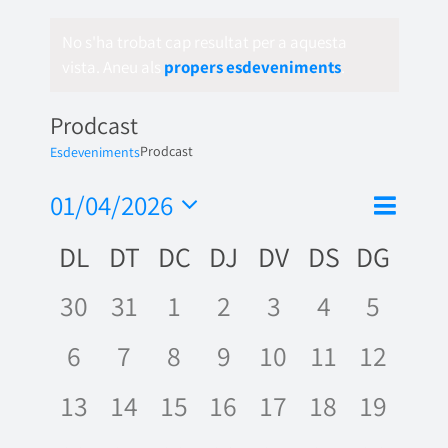
No s'ha trobat cap resultat per a aquesta
vista. Aneu als
propers esdeveniments
.
Prodcast
Prodcast
Esdeveniments
Nave
01/04/2026
Vistes
Mes
de
Selecciona
de
Calendari
DL
DT
DC
DJ
DV
DS
DG
una
visua
naveg
data.
de
Esde
0
0
0
0
0
0
0
30
31
1
2
3
4
5
Esdeveniments
esdeveniments,
esdeveniments,
esdeveniments,
esdeveniments,
esdeveniments
esdevenime
esdeve
0
0
0
0
0
0
0
6
7
8
9
10
11
12
esdeveniments,
esdeveniments,
esdeveniments,
esdeveniments,
esdeveniments,
esdevenime
esdeve
0
0
0
0
0
0
0
13
14
15
16
17
18
19
esdeveniments,
esdeveniments,
esdeveniments,
esdeveniments,
esdeveniments,
esdevenime
esdeve