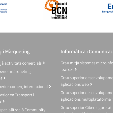
 i Màrqueting
Informàtica i Comunicac
Grau mitjà sistemes microinf
jà activitats comercials
i xarxes
erior màrqueting i
Grau superior desenvolupam
at
aplicacions web
erior comerç internacional
Grau superior desenvolupam
erior en Transport i
aplicacions multiplataforma
a
Grau superior Ciberseguretat 
Especialització Community