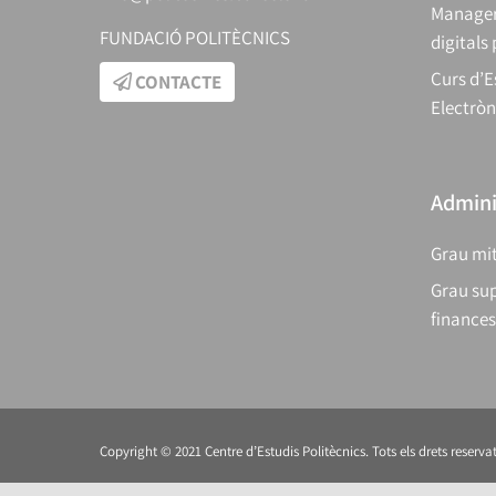
Manager
FUNDACIÓ POLITÈCNICS
digitals
Curs d’E
CONTACTE
Electròn
Adminis
Grau mit
Grau sup
finances
Copyright © 2021 Centre d’Estudis Politècnics. Tots els drets reservat