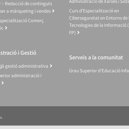
Administració de Xarxes i Sis
 – Redacció de continguts
Curs d’Especialització en
 per a màrqueting i vendes
Ciberseguretat en Entorns de 
specialització Comerç
Tecnologies de la Informació 
ic
FP)
tració i Gestió
Serveis a la comunitat
jà gestió administrativa
Grau Superior d’Educació Infa
erior administració i
s.