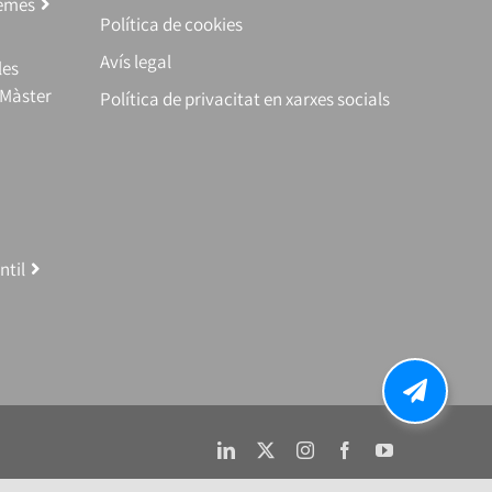
temes
Política de cookies
Avís legal
les
(Màster
Política de privacitat en xarxes socials
ntil
LinkedIn
X
Instagram
Facebook
YouTube