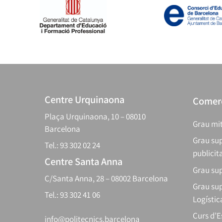
Centre Urquinaona
Comerç
Plaça Urquinaona, 10 – 08010
Grau mit
Barcelona
Grau sup
Tel.: 93 302 02 24
publicit
Centre Santa Anna
Grau sup
C/Santa Anna, 28 – 08002 Barcelona
Grau sup
Tel.: 93 302 41 06
Logístic
Curs d’
info@politecnics.barcelona