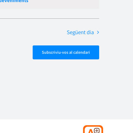
sdeveniments
.
Esdevenime
navegació
Següent dia
Subscriviu-vos al calendari