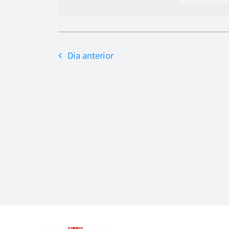
data.
No hi ha cap 
Dia anterior