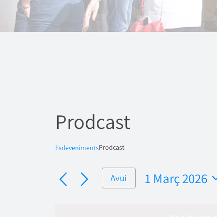
Prodcast
Prodcast
Esdeveniments
1 Març 2026
Avui
Selecciona
una