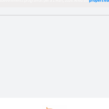
esdeveniments programat per a 1 Març 2026. Aneu als
propers e