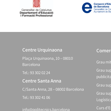
Centre Urquinaona
Comerç
Plaça Urquinaona, 10 – 08010
Grau mit
Barcelona
Grau sup
Tel.: 93 302 02 24
publicit
Centre Santa Anna
Grau sup
C/Santa Anna, 28 – 08002 Barcelona
Grau sup
Tel.: 93 302 41 06
Logístic
Curs d’
info@politecnics.barcelona