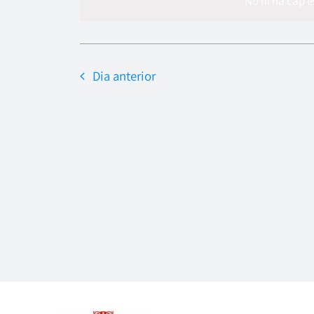
data.
No hi ha cap 
Dia anterior