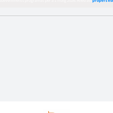
esdeveniments programat per a 1 maig 2026. Aneu als
propers e