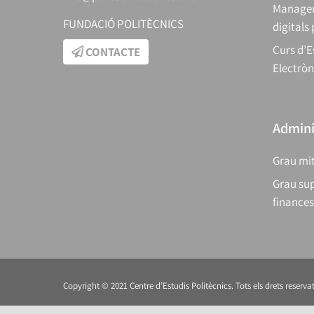
Manager
FUNDACIÓ POLITÈCNICS
digitals
Curs d’E
CONTACTE
Electròn
Adminis
Grau mit
Grau sup
finances
Copyright © 2021 Centre d’Estudis Politècnics. Tots els drets reservat