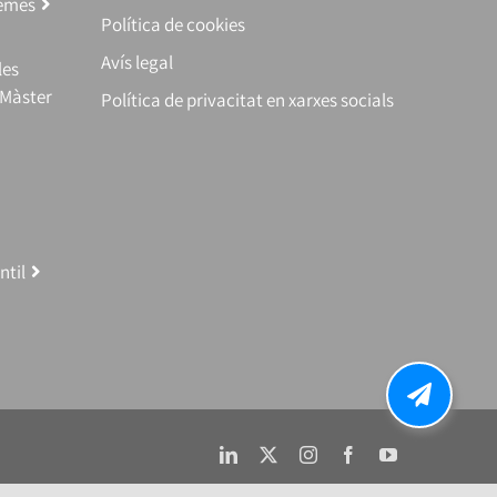
temes
Política de cookies
Avís legal
les
(Màster
Política de privacitat en xarxes socials
ntil
LinkedIn
X
Instagram
Facebook
YouTube