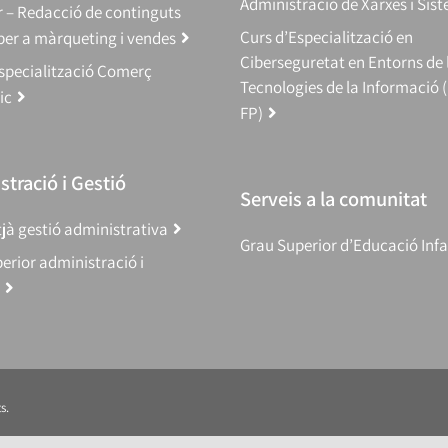
Administració de Xarxes i Sis
 – Redacció de continguts
Curs d’Especialització en
 per a màrqueting i vendes
Ciberseguretat en Entorns de 
specialització Comerç
Tecnologies de la Informació 
ic
FP)
tració i Gestió
Serveis a la comunitat
jà gestió administrativa
Grau Superior d’Educació Infa
erior administració i
s.