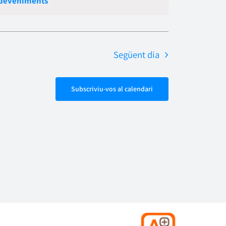
sdeveniments
.
Esdevenime
navegació
Següent dia
Subscriviu-vos al calendari