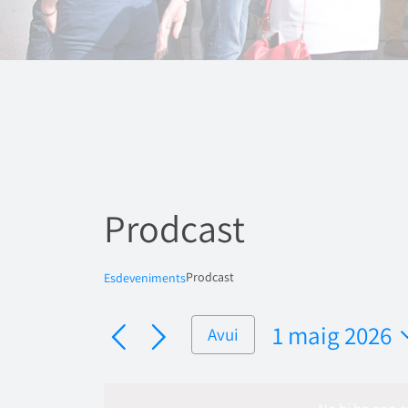
Prodcast
Prodcast
Esdeveniments
1 maig 2026
Avui
Selecciona
una