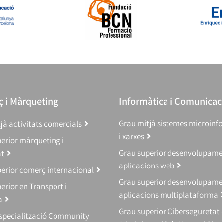
 i Màrqueting
Informàtica i Comunicac
Grau mitjà sistemes microinf
jà activitats comercials
i xarxes
erior màrqueting i
Grau superior desenvolupam
at
aplicacions web
erior comerç internacional
Grau superior desenvolupam
erior en Transport i
aplicacions multiplataforma
a
Grau superior Ciberseguretat 
Especialització Community