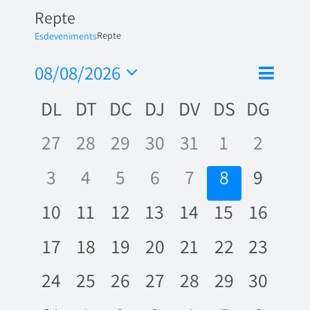
Repte
Repte
Esdeveniments
Nave
08/08/2026
Vistes
Mes
de
Selecciona
de
Calendari
DL
DT
DC
DJ
DV
DS
DG
una
visua
naveg
data.
de
Esde
0
0
0
0
0
0
0
27
28
29
30
31
1
2
Esdeveniments
esdeveniments,
esdeveniments,
esdeveniments,
esdeveniments,
esdeveniments,
esdevenime
esdeve
0
0
0
0
0
0
0
3
4
5
6
7
8
9
esdeveniments,
esdeveniments,
esdeveniments,
esdeveniments,
esdeveniments
esdevenime
esdeve
0
0
0
0
0
0
0
10
11
12
13
14
15
16
esdeveniments,
esdeveniments,
esdeveniments,
esdeveniments,
esdeveniments,
esdevenime
esdeve
0
0
0
0
0
0
0
17
18
19
20
21
22
23
esdeveniments,
esdeveniments,
esdeveniments,
esdeveniments,
esdeveniments,
esdevenime
esdeve
0
0
0
0
0
0
0
24
25
26
27
28
29
30
esdeveniments,
esdeveniments,
esdeveniments,
esdeveniments,
esdeveniments,
esdevenime
esdeve