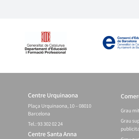
Centre Urquinaona
Comerç
Plaça Urquinaona, 10 – 08010
Grau mit
Barcelona
Grau sup
Tel.: 93 302 02 24
publicit
Centre Santa Anna