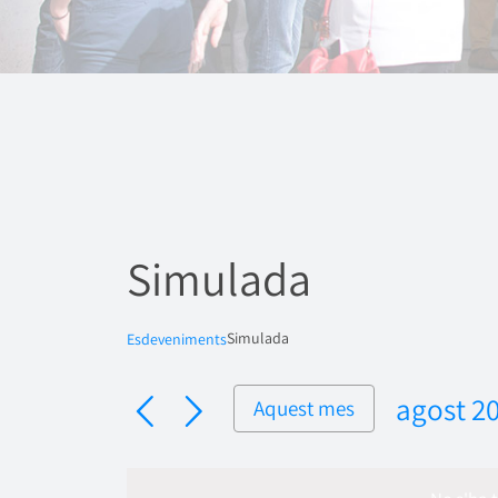
Simulada
Simulada
Esdeveniments
agost 2
Aquest mes
Selecci
una