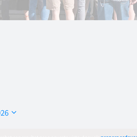
026
ona