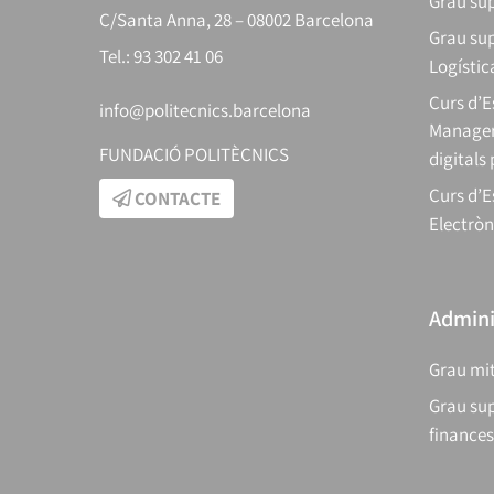
Grau sup
C/Santa Anna, 28 – 08002 Barcelona
Grau sup
Tel.: 93 302 41 06
Logístic
Curs d’
info@politecnics.barcelona
Manager
FUNDACIÓ POLITÈCNICS
digitals
Curs d’E
CONTACTE
Electròn
Adminis
Grau mit
Grau sup
finances