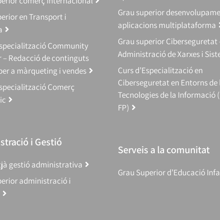
erior comerç internacional
Grau superior desenvolupam
erior en Transport i
aplicacions multiplataforma
a
Grau superior Ciberseguretat 
Especialització Community
Administració de Xarxes i Sis
 – Redacció de continguts
Curs d’Especialització en
 per a màrqueting i vendes
Ciberseguretat en Entorns de 
specialització Comerç
Tecnologies de la Informació 
ic
FP)
tració i Gestió
Serveis a la comunitat
jà gestió administrativa
Grau Superior d’Educació Infa
erior administració i