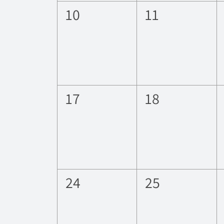
0
0
10
11
esdeveniments,
esdevenimen
0
0
17
18
esdeveniments,
esdevenimen
0
0
24
25
esdeveniments,
esdevenimen