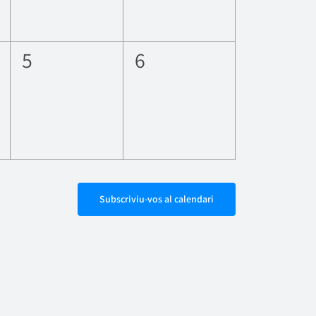
0
0
5
6
ents,
esdeveniments,
esdeveniments,
Subscriviu-vos al calendari