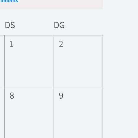
niments
.
Esdevenime
navegació
DS
DG
0
0
1
2
ents,
esdeveniments,
esdeveniments,
0
0
8
9
ents,
esdeveniments,
esdeveniments,