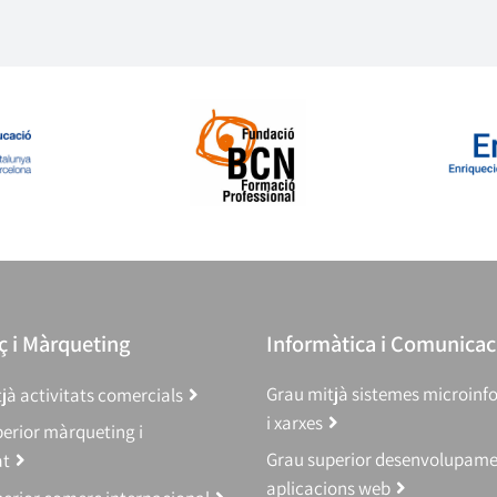
 i Màrqueting
Informàtica i Comunicac
Grau mitjà sistemes microinf
jà activitats comercials
i xarxes
erior màrqueting i
Grau superior desenvolupam
at
aplicacions web