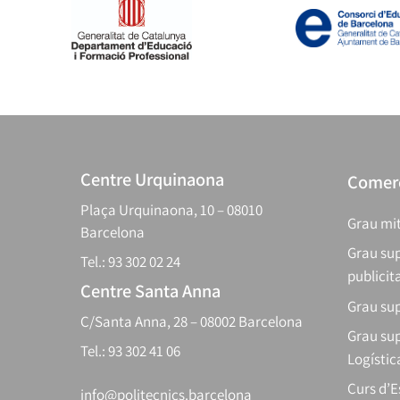
Centre Urquinaona
Comerç
Plaça Urquinaona, 10 – 08010
Grau mit
Barcelona
Grau sup
Tel.: 93 302 02 24
publicit
Centre Santa Anna
Grau sup
C/Santa Anna, 28 – 08002 Barcelona
Grau sup
Tel.: 93 302 41 06
Logístic
Curs d’
info@politecnics.barcelona