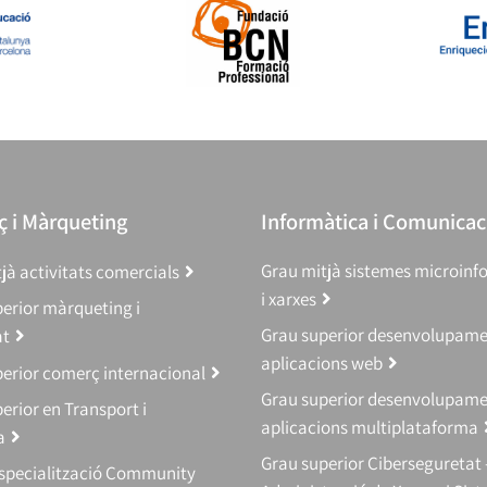
 i Màrqueting
Informàtica i Comunicac
Grau mitjà sistemes microinf
jà activitats comercials
i xarxes
erior màrqueting i
Grau superior desenvolupam
at
aplicacions web
erior comerç internacional
Grau superior desenvolupam
erior en Transport i
aplicacions multiplataforma
a
Grau superior Ciberseguretat 
Especialització Community