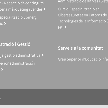
Administració de Xarxes i Sis
 – Redacció de continguts
Curs d’Especialització en
 per a màrqueting i vendes
Ciberseguretat en Entorns de 
specialització Comerç
Tecnologies de la Informació 
ic
FP)
tració i Gestió
Serveis a la comunitat
jà gestió administrativa
Grau Superior d’Educació Infa
erior administració i
s.