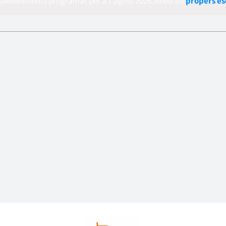
esdeveniments programat per a 7 agost 2026. Aneu als
propers e