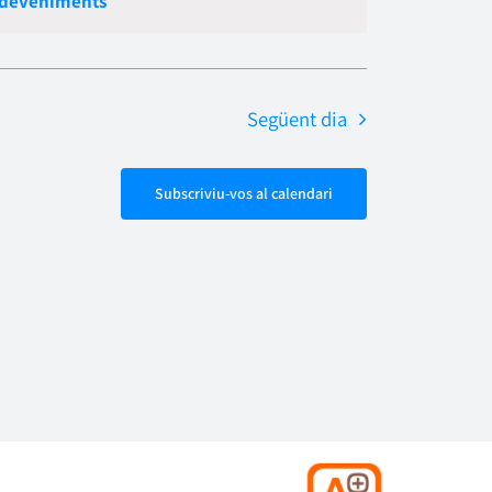
sdeveniments
.
Esdevenime
navegació
Següent dia
Subscriviu-vos al calendari