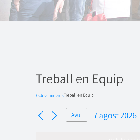
Treball en Equip
Treball en Equip
Esdeveniments
7 agost 2026
Avui
Selecciona
una