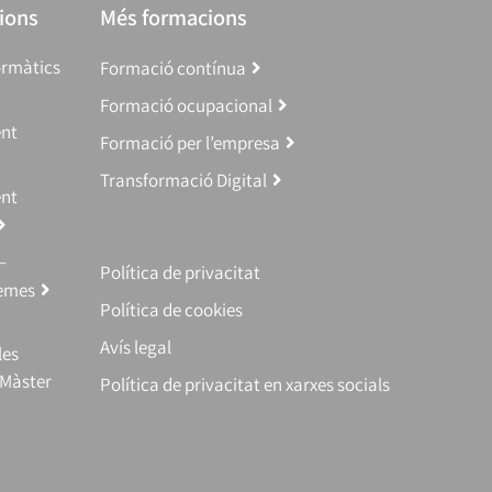
ions
Més formacions
ormàtics
Formació contínua
Formació ocupacional
ent
Formació per l’empresa
Transformació Digital
ent
–
Política de privacitat
temes
Política de cookies
Avís legal
les
(Màster
Política de privacitat en xarxes socials