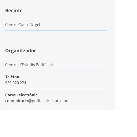
Recinte
Centre Cívic d’Urgell
Organitzador
Centre d’Estudis Politècnics
Telèfon
933 020 224
Correu electrònic
comunicacio@politecnics.barcelona