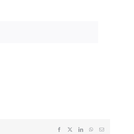
Facebook
X
LinkedIn
WhatsApp
Email: