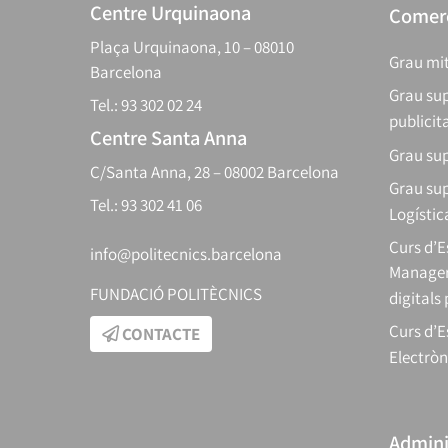
Centre Urquinaona
Comerç
Plaça Urquinaona, 10 – 08010
Grau mit
Barcelona
Grau sup
Tel.: 93 302 02 24
publicit
Centre Santa Anna
Grau sup
C/Santa Anna, 28 – 08002 Barcelona
Grau sup
Tel.: 93 302 41 06
Logístic
Curs d’
info@politecnics.barcelona
Manager
FUNDACIÓ POLITÈCNICS
digitals
Curs d’E
CONTACTE
Electròn
Adminis