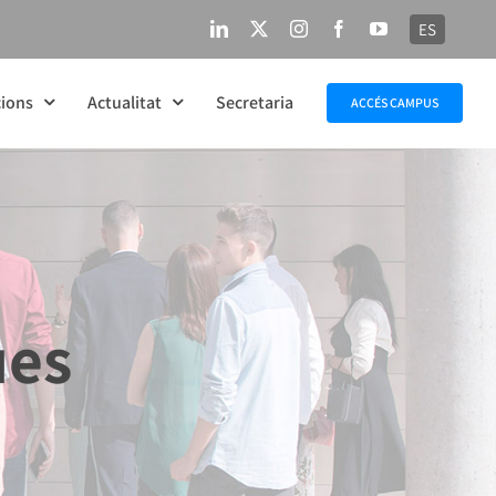
ES
LinkedIn
X
Instagram
Facebook
YouTube
ions
Actualitat
Secretaria
ACCÉS CAMPUS
ues