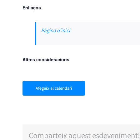
Enllaços
Pàgina d’inici
Altres consideracions
Afegeix al calendari
Comparteix aquest esdeveniment!