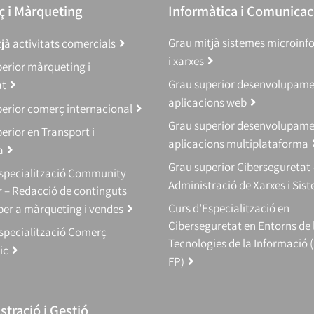
 i Màrqueting
Informàtica i Comunicac
Grau mitjà sistemes microinf
jà activitats comercials
i xarxes
erior màrqueting i
Grau superior desenvolupam
at
aplicacions web
erior comerç internacional
Grau superior desenvolupam
erior en Transport i
aplicacions multiplataforma
a
Grau superior Ciberseguretat 
Especialització Community
Administració de Xarxes i Sis
 – Redacció de continguts
Curs d’Especialització en
 per a màrqueting i vendes
Ciberseguretat en Entorns de 
specialització Comerç
Tecnologies de la Informació 
ic
FP)
tració i Gestió