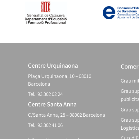
Centre Urquinaona
Comerç
Plaça Urquinaona, 10 – 08010
Grau mit
Barcelona
Grau sup
Tel.: 93 302 02 24
publicit
Centre Santa Anna
Grau sup
C/Santa Anna, 28 – 08002 Barcelona
Grau sup
Tel.: 93 302 41 06
Logístic
Curs d’