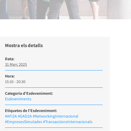
Mostra els detalls
Data:
31 Març 2025
Hora:
15:10 - 20:30
Categoria d'Esdeveniment:
Esdeveniments
Etiquetes de l'Esdeveniment:
#AFI2A #GAD2A #NetworkingInternacional
#EmpresesSimulades #TransaccionsInternacionals