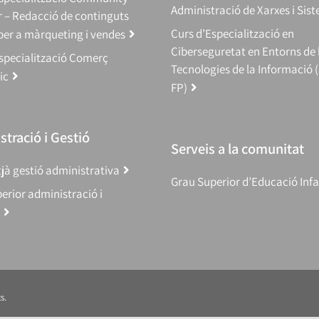
Administració de Xarxes i Sis
 – Redacció de continguts
Curs d’Especialització en
 per a màrqueting i vendes
Ciberseguretat en Entorns de 
specialització Comerç
Tecnologies de la Informació 
ic
FP)
tració i Gestió
Serveis a la comunitat
jà gestió administrativa
Grau Superior d’Educació Infa
erior administració i
s.