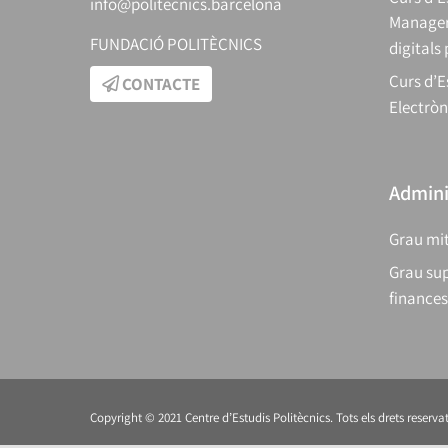
info@politecnics.barcelona
Manager
FUNDACIÓ POLITÈCNICS
digitals
Curs d’E
CONTACTE
Electròn
Adminis
Grau mit
Grau sup
finances
Copyright © 2021 Centre d’Estudis Politècnics. Tots els drets reservat