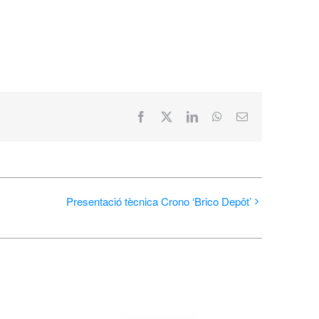
Facebook
X
LinkedIn
WhatsApp
Email:
Presentació tècnica Crono ‘Brico Depôt’