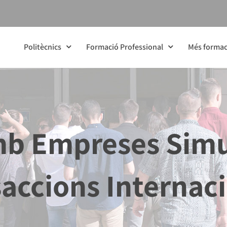
Politècnics
Formació Professional
Més formac
b Empreses Simu
accions Internac