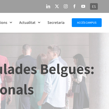
ES
LinkedIn
X
Instagram
Facebook
YouTube
ions
Actualitat
Secretaria
ACCÉS CAMPUS
lades Belgues:
ionals