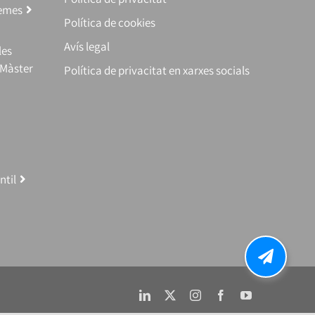
temes
Política de cookies
Avís legal
les
(Màster
Política de privacitat en xarxes socials
ntil
LinkedIn
X
Instagram
Facebook
YouTube