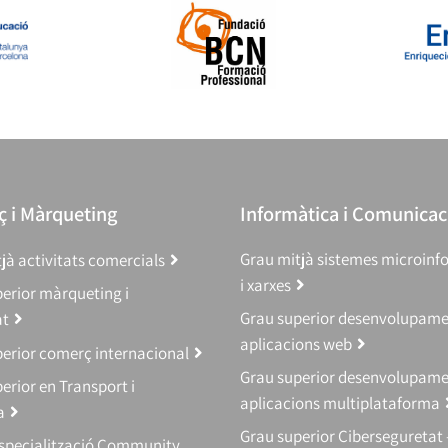
 i Màrqueting
Informàtica i Comunicac
Grau mitjà sistemes microinf
jà activitats comercials
i xarxes
erior màrqueting i
Grau superior desenvolupam
at
aplicacions web
erior comerç internacional
Grau superior desenvolupam
erior en Transport i
aplicacions multiplataforma
a
Grau superior Ciberseguretat 
Especialització Community