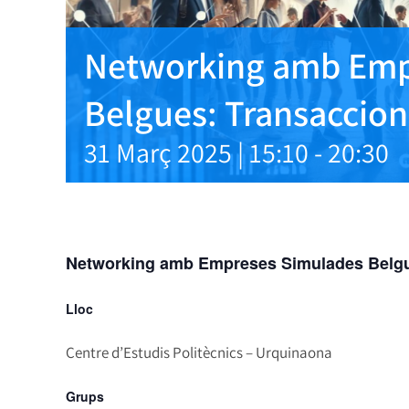
Networking amb Emp
Belgues: Transaccion
31 Març 2025 | 15:10
-
20:30
Networking amb Empreses Simulades Belgue
Lloc
Centre d’Estudis Politècnics – Urquinaona
Grups