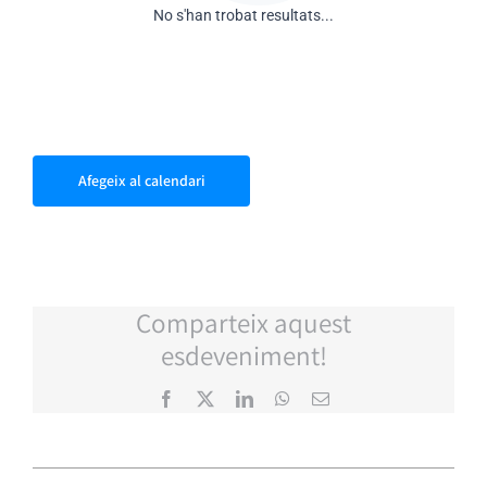
No s'han trobat resultats...
Afegeix al calendari
Comparteix aquest
esdeveniment!
Facebook
X
LinkedIn
WhatsApp
Email: