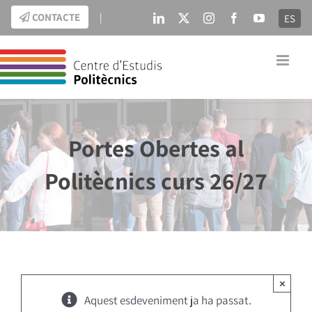
Skip
CONTACTE
|
ES
LinkedIn
X
Instagram
Facebook
YouTube
to
content
Portes Obertes al
Politècnics curs 26/27
×
Aquest esdeveniment ja ha passat.