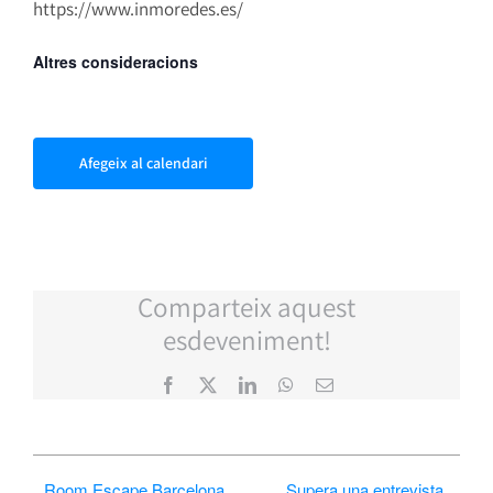
https://www.inmoredes.es/
Altres consideracions
Afegeix al calendari
Comparteix aquest
esdeveniment!
Facebook
X
LinkedIn
WhatsApp
Email:
Room Escape Barcelona
Supera una entrevista