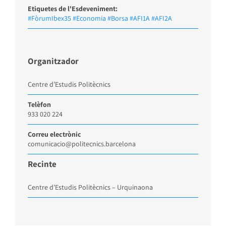
Etiquetes de l'Esdeveniment:
#FòrumIbex35 #Economia #Borsa #AFI1A #AFI2A
Organitzador
Centre d’Estudis Politècnics
Telèfon
933 020 224
Correu electrònic
comunicacio@politecnics.barcelona
Recinte
Centre d’Estudis Politècnics – Urquinaona