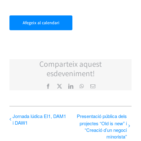
Afegeix al calendari
Comparteix aquest
esdeveniment!
Facebook
X
LinkedIn
WhatsApp
Email:
Jornada lúdica EI1, DAM1
Presentació pública dels
i DAW1
projectes “Old is new” i
“Creació d’un negoci
minorista”