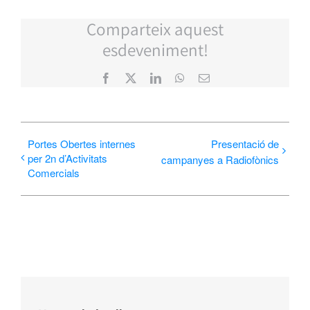
Comparteix aquest
esdeveniment!
Facebook
X
LinkedIn
WhatsApp
Email:
Portes Obertes internes
Presentació de
per 2n d’Activitats
campanyes a Radiofònics
Comercials