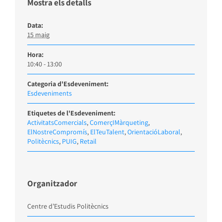
Mostra els detalls
Data:
15 maig
Hora:
10:40 - 13:00
Categoria d'Esdeveniment:
Esdeveniments
Etiquetes de l'Esdeveniment:
ActivitatsComercials
,
ComerçIMàrqueting
,
ElNostreCompromís
,
ElTeuTalent
,
OrientacióLaboral
,
Politècnics
,
PUIG
,
Retail
Organitzador
Centre d’Estudis Politècnics