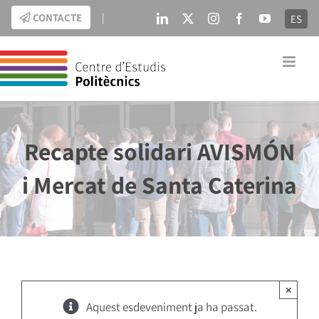
Skip
CONTACTE
|
ES
LinkedIn
X
Instagram
Facebook
YouTube
to
content
Recapte solidari AVISMÓN
i Mercat de Santa Caterina
×
Aquest esdeveniment ja ha passat.