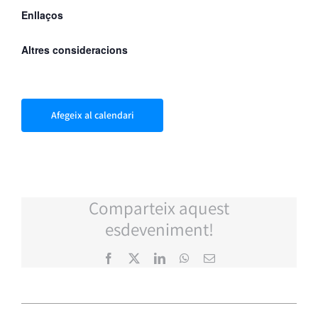
Enllaços
Altres consideracions
Afegeix al calendari
Comparteix aquest
esdeveniment!
Facebook
X
LinkedIn
WhatsApp
Email: