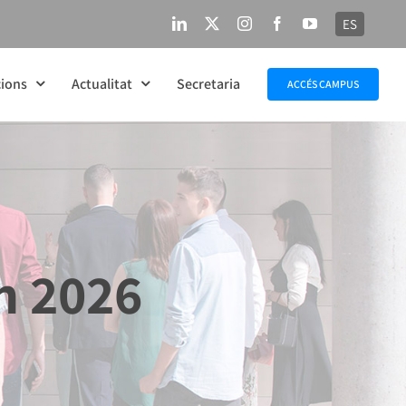
ES
LinkedIn
X
Instagram
Facebook
YouTube
ions
Actualitat
Secretaria
ACCÉS CAMPUS
n 2026