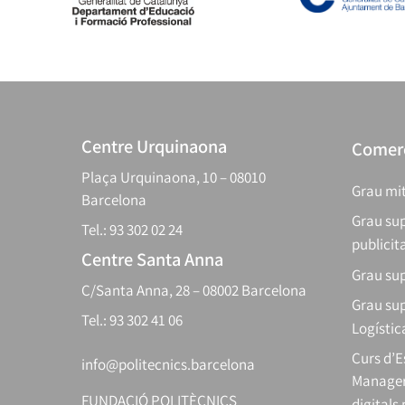
Centre Urquinaona
Comerç
Plaça Urquinaona, 10 – 08010
Grau mit
Barcelona
Grau sup
Tel.: 93 302 02 24
publicit
Centre Santa Anna
Grau sup
C/Santa Anna, 28 – 08002 Barcelona
Grau sup
Tel.: 93 302 41 06
Logístic
Curs d’
info@politecnics.barcelona
Manager
FUNDACIÓ POLITÈCNICS
digitals