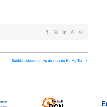
Facebook
X
LinkedIn
WhatsApp
Email:
Sortida ludicoesportiva de cloenda It’s My Turn