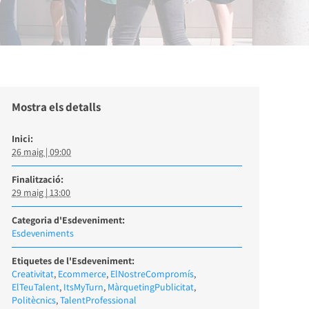
Mostra els detalls
Inici:
26 maig | 09:00
Finalització:
29 maig | 13:00
Categoria d'Esdeveniment:
Esdeveniments
Etiquetes de l'Esdeveniment:
Creativitat
,
Ecommerce
,
ElNostreCompromís
,
ElTeuTalent
,
ItsMyTurn
,
MàrquetingPublicitat
,
Politècnics
,
TalentProfessional