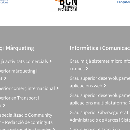
 i Màrqueting
Informàtica i Comunicac
Grau mitjà sistemes microinf
jà activitats comercials
i xarxes
erior màrqueting i
Grau superior desenvolupam
at
aplicacions web
erior comerç internacional
Grau superior desenvolupam
erior en Transport i
aplicacions multiplataforma
a
Grau superior Ciberseguretat 
Especialització Community
Administració de Xarxes i Sis
 – Redacció de continguts
Curs d’Especialització en
 per a màrqueting i vendes