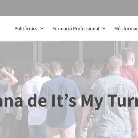
Politècnics
Formació Professional
Més formac
na de It’s My Tur