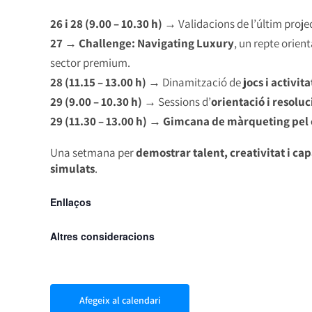
26 i 28 (9.00 – 10.30 h)
→ Validacions de l’últim proje
27
→
Challenge: Navigating Luxury
, un repte orien
sector premium.
28 (11.15 – 13.00 h)
→ Dinamització de
jocs i activita
29 (9.00 – 10.30 h)
→ Sessions d’
orientació i resolu
29 (11.30 – 13.00 h)
→
Gimcana de màrqueting pel 
Una setmana per
demostrar talent, creativitat i ca
simulats
.
Enllaços
Altres consideracions
Afegeix al calendari