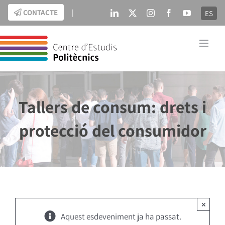
Skip
CONTACTE
|
ES
LinkedIn
X
Instagram
Facebook
YouTube
to
content
Tallers de consum: drets i
protecció del consumidor
×
Aquest esdeveniment ja ha passat.