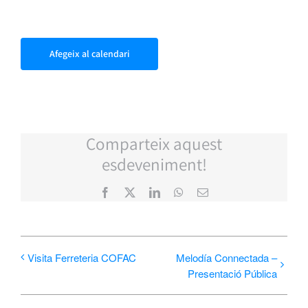
Afegeix al calendari
Comparteix aquest
esdeveniment!
Facebook
X
LinkedIn
WhatsApp
Email:
Visita Ferreteria COFAC
Melodía Connectada –
Presentació Pública