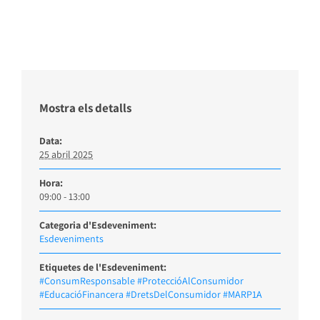
Mostra els detalls
Data:
25 abril 2025
Hora:
09:00 - 13:00
Categoria d'Esdeveniment:
Esdeveniments
Etiquetes de l'Esdeveniment:
#ConsumResponsable #ProteccióAlConsumidor
#EducacióFinancera #DretsDelConsumidor #MARP1A