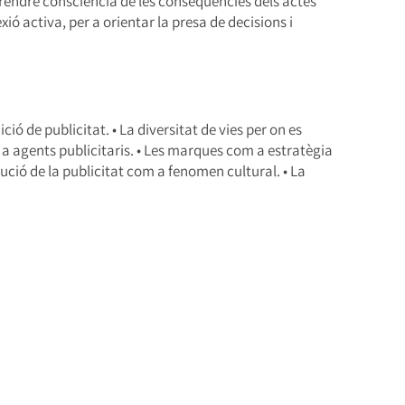
rendre consciència de les conseqüències dels actes
exió activa, per a orientar la presa de decisions i
ció de publicitat. • La diversitat de vies per on es
 a agents publicitaris. • Les marques com a estratègia
lució de la publicitat com a fenomen cultural. • La