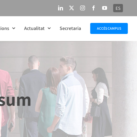
ES
LinkedIn
X
Instagram
Facebook
YouTube
ions
Actualitat
Secretaria
ACCÉS CAMPUS
nsum