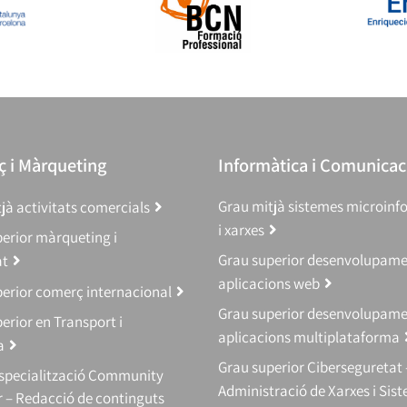
 i Màrqueting
Informàtica i Comunicac
Grau mitjà sistemes microinf
jà activitats comercials
i xarxes
erior màrqueting i
Grau superior desenvolupam
at
aplicacions web
erior comerç internacional
Grau superior desenvolupam
erior en Transport i
aplicacions multiplataforma
a
Grau superior Ciberseguretat 
Especialització Community
Administració de Xarxes i Sis
 – Redacció de continguts