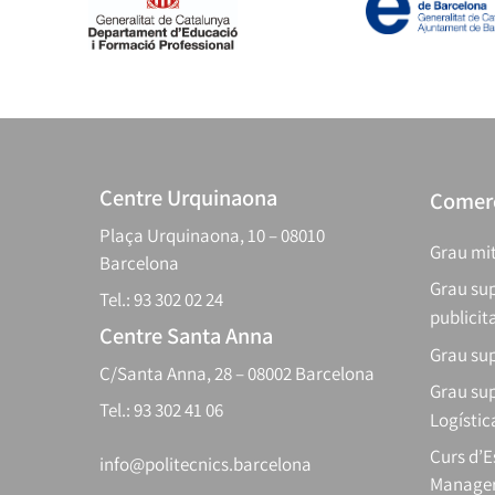
Centre Urquinaona
Comerç
Plaça Urquinaona, 10 – 08010
Grau mit
Barcelona
Grau sup
Tel.: 93 302 02 24
publicit
Centre Santa Anna
Grau sup
C/Santa Anna, 28 – 08002 Barcelona
Grau sup
Tel.: 93 302 41 06
Logístic
Curs d’
info@politecnics.barcelona
Manager