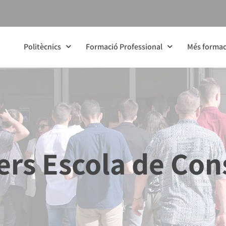
Politècnics
Formació Professional
Més formac
lers Escola de Co