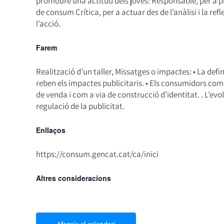
promoure una actitud dels joves: Responsable, per a p
de consum Crítica, per a actuar des de l’anàlisi i la refl
l’acció.
Farem
Realització d’un taller, Missatges o impactes: • La defini
reben els impactes publicitaris. • Els consumidors com
de venda i com a via de construcció d’identitat. . L’evo
regulació de la publicitat.
Enllaços
https://consum.gencat.cat/ca/inici
Altres consideracions