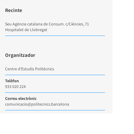
Recinte
Seu Agència catalana de Consum. c/Ciències, 71
Hospitalet de Llobregat
Organitzador
Centre d’Estudis Politècnics
Telèfon
933 020 224
Correu electrònic
comunicacio@politecnics.barcelona