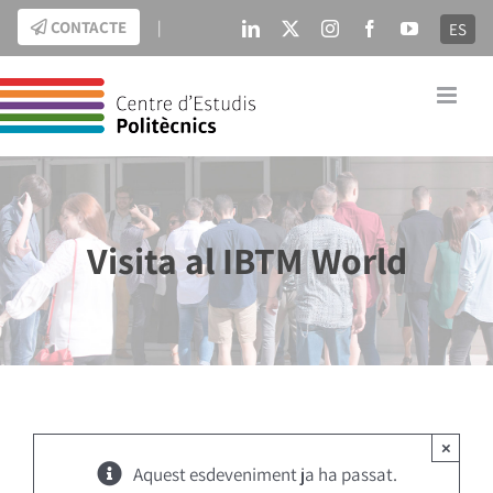
Skip
CONTACTE
|
ES
LinkedIn
X
Instagram
Facebook
YouTube
to
content
Visita al IBTM World
×
Aquest esdeveniment ja ha passat.