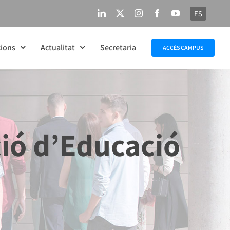
ES
LinkedIn
X
Instagram
Facebook
YouTube
ions
Actualitat
Secretaria
ACCÉS CAMPUS
ció d’Educació