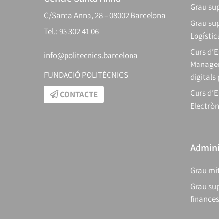
Grau sup
C/Santa Anna, 28 – 08002 Barcelona
Grau sup
Tel.: 93 302 41 06
Logístic
Curs d’
info@politecnics.barcelona
Manager
FUNDACIÓ POLITÈCNICS
digitals
Curs d’E
CONTACTE
Electròn
Adminis
Grau mit
Grau sup
finances