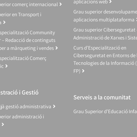
aplicacions web
erior comerç internacional
Grau superior desenvolupam
erior en Transport i
aplicacions multiplataforma
a
Grau superior Ciberseguretat 
Especialització Community
Administració de Xarxes i Sis
 – Redacció de continguts
Curs d’Especialització en
 per a màrqueting i vendes
Ciberseguretat en Entorns de 
specialització Comerç
Tecnologies de la Informació 
ic
FP)
tració i Gestió
Serveis a la comunitat
jà gestió administrativa
Grau Superior d’Educació Infa
erior administració i