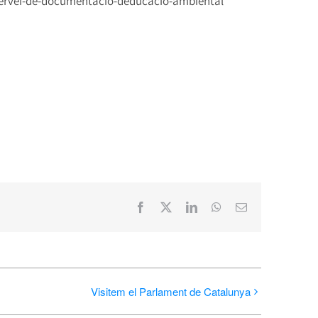
servei-de-documentacio-deducacio-ambiental
Facebook
X
LinkedIn
WhatsApp
Email:
Visitem el Parlament de Catalunya