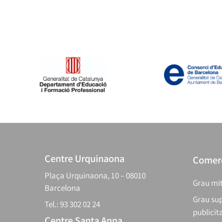
Centre Urquinaona
Comerç
Plaça Urquinaona, 10 – 08010
Grau mit
Barcelona
Grau sup
Tel.: 93 302 02 24
publicit
Centre Santa Anna