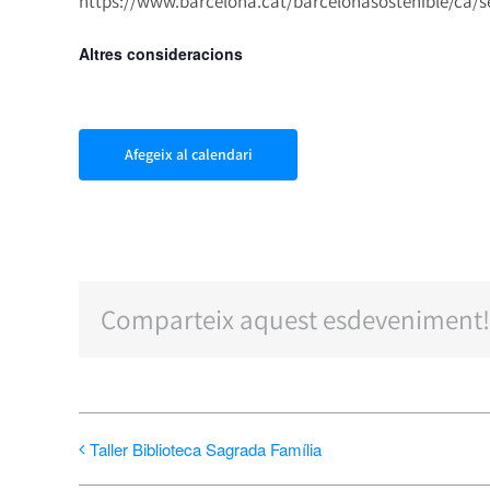
https://www.barcelona.cat/barcelonasostenible/ca/
Altres consideracions
Afegeix al calendari
Comparteix aquest esdeveniment!
Taller Biblioteca Sagrada Família