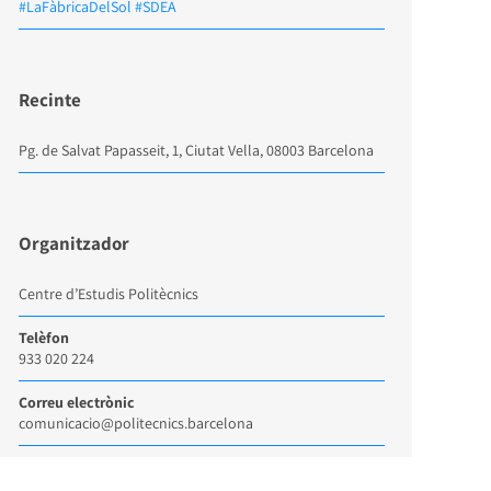
#LaFàbricaDelSol #SDEA
Recinte
Pg. de Salvat Papasseit, 1, Ciutat Vella, 08003 Barcelona
Organitzador
Centre d’Estudis Politècnics
Telèfon
933 020 224
Correu electrònic
comunicacio@politecnics.barcelona