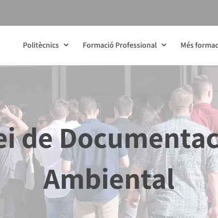
Politècnics
Formació Professional
Més formac
vei de Documenta
Ambiental