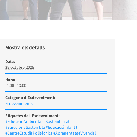
Mostra els detalls
Data:
29 octubre 2025
Hora:
11:00 - 13:00
Categoria d'Esdeveniment:
Esdeveniments
Etiquetes de l'Esdeveniment:
#EducacióAmbiental #Sostenibilitat
#BarcelonaSostenible #EducacióInfantil
#CentreEstudisPolitècnics #AprenentatgeVivencial