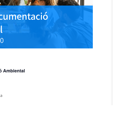
Documentació
l
00
ió Ambiental
na