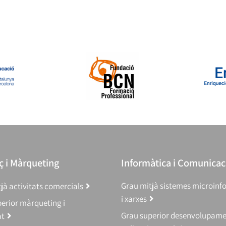
 i Màrqueting
Informàtica i Comunicac
Grau mitjà sistemes microinf
jà activitats comercials
i xarxes
erior màrqueting i
Grau superior desenvolupam
at