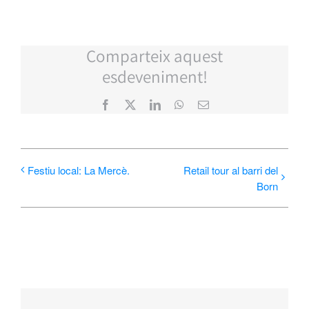
Comparteix aquest
esdeveniment!
Facebook
X
LinkedIn
WhatsApp
Email:
Festiu local: La Mercè.
Retail tour al barri del
Born