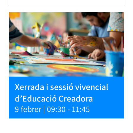
Xerrada i sessió vivencial
d’Educació Creadora
9 febrer | 09:30
-
11:45