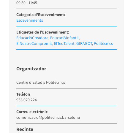
09:30 - 11:45
Categoria d'Esdeveniment:
Esdeveniments
Etiquetes de l'Esdeveniment:
EducacióCreadora
,
EducacióInfantil
,
ElNostreCompromís
,
ElTeuTalent
,
GIRAGOT
,
Politècnics
Organitzador
Centre d’Estudis Politècnics
Telèfon
933 020 224
Correu electrònic
comunicacio@politecnics.barcelona
Recinte