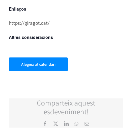
Enllaços
https://giragot.cat/
Altres consideracions
Afegeix al calendari
Comparteix aquest
esdeveniment!
Facebook
X
LinkedIn
WhatsApp
Email: