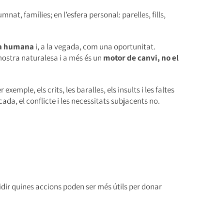
mnat, famílies; en l’esfera personal: parelles, fills,
esa humana
i, a la vegada, com una oportunitat.
a nostra naturalesa i a més és un
motor de canvi, no el
er exemple, els crits, les baralles, els insults i les faltes
ada, el conflicte i les necessitats subjacents no.
idir quines accions poden ser més útils per donar