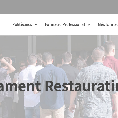
Politècnics
Formació Professional
Més formac
ament Restaurati