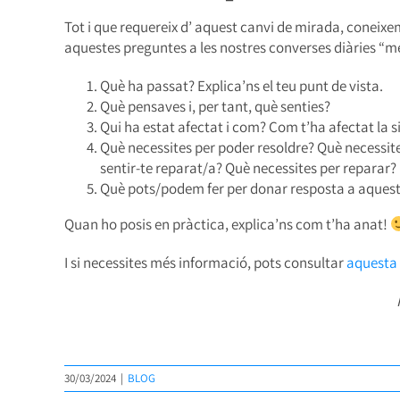
Tot i que requereix d’ aquest canvi de mirada, coneix
aquestes preguntes a les nostres converses diàries “mé
Què ha passat? Explica’ns el teu punt de vista.
Què pensaves i, per tant, què senties?
Qui ha estat afectat i com? Com t’ha afectat la si
Què necessites per poder resoldre? Què necessite
sentir-te reparat/a? Què necessites per reparar?
Què pots/podem fer per donar resposta a aquest
Quan ho posis en pràctica, explica’ns com t’ha anat!
I si necessites més informació, pots consultar
aquesta
30/03/2024
|
BLOG