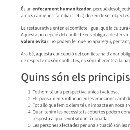
És un
enfocament humanitzador
, perquè desobjectiv
amics i amigues, familiars, etc.) deixen de ser objecte
La restaurativa entén el conflicte, igual que la cultu
Aquesta percepció del conflicte ens obliga a desterrar l
volem evitar
, no podem fer que no aparegui, per tant
Ara bé, aquesta concepció del conflicte ha d’anar obl
de respecte no són conflictes, no són inherents a la nat
Quins són els principi
Tothom té una perspectiva única i valuosa.
Els pensaments influencien les emocions i ambdós
Tot allò que fem o diem té un impacte en nosaltre
Quan tenim les necessitats cobertes podem donar e
resposta a qualsevol situació donada.
Les persones afectades per una situació són les m