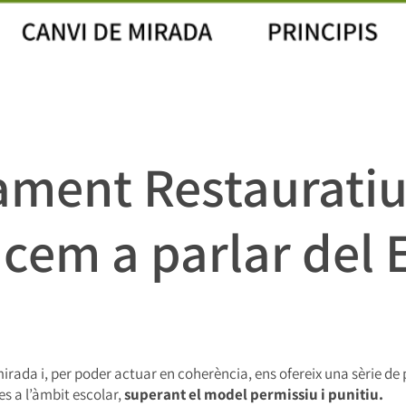
ament Restauratiu
em a parlar del 
rada i, per poder actuar en coherència, ens ofereix una sèrie de 
es a l’àmbit escolar,
superant el model permissiu i punitiu.