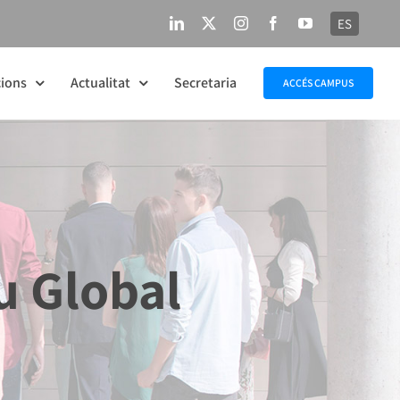
ES
LinkedIn
X
Instagram
Facebook
YouTube
ions
Actualitat
Secretaria
ACCÉS CAMPUS
u Global