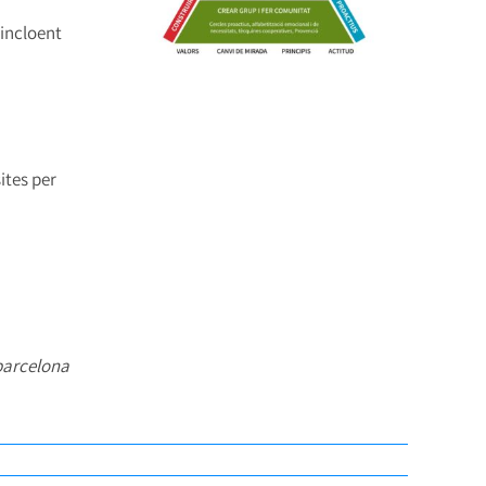
 incloent
ites per
barcelona