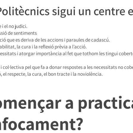
olitècnics sigui un centre 
 el no judici.
essió de sentiments
ció que es deriva de les accions i paraules de cadascú.
itat, la cura i la reflexió prèvia a l’acció.
essitats i atorgar importància al fet que tothom les tingui cobertes
col·lectiva pel que fa a donar respostes a les necessitats no cobert
 el respecte, la cura, el bon tracte i la noviolència.
mençar a practic
nfocament?