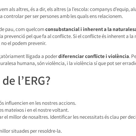
em als altres, és a dir, els altres (a l’escola: companys d’equip, alu
s a controlar per ser persones amb les quals ens relacionem.
ra de pau, com quelcom
consubstancial i inherent a la natural
a prevenció pel que fa al conflicte. Si el conflicte és inherent a l
, no el podem prevenir.
igatòriament lligada a poder
diferenciar conflicte i violència
. P
uralesa humana, són violència, i la violència sí que pot ser erradic
s de l’ERG?
 influencien en les nostres accions.
s mateixos i en el nostre voltant.
l millor de nosaltres. Identificar les necessitats és clau per dec
illor situades per resoldre-la.