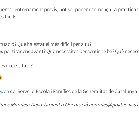
ements i entrenament previs, pot ser podem començar a practicar
s fàcils”:
tuació? Què ha estat el més difícil per a tu?
s per tirar endavant? Què necessites per sentir-te bé? Què necess
es necessitats?
 web
del Servei d’Escola i Famílies de la Generalitat de Catalunya
Irene Morales · Departament d’Orientació imorales@politecnics.