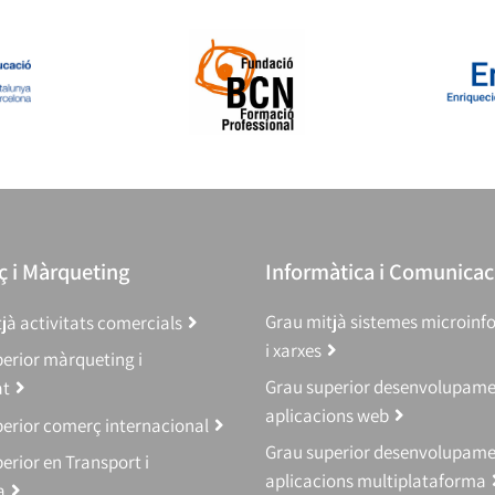
 i Màrqueting
Informàtica i Comunicac
Grau mitjà sistemes microinf
jà activitats comercials
i xarxes
erior màrqueting i
Grau superior desenvolupam
at
aplicacions web
erior comerç internacional
Grau superior desenvolupam
erior en Transport i
aplicacions multiplataforma
a