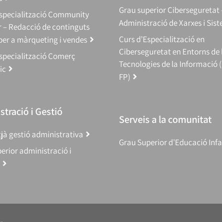
Grau superior Ciberseguretat 
Especialització Community
Administració de Xarxes i Sis
 – Redacció de continguts
Curs d’Especialització en
 per a màrqueting i vendes
Ciberseguretat en Entorns de 
specialització Comerç
Tecnologies de la Informació 
ic
FP)
tració i Gestió
Serveis a la comunitat
jà gestió administrativa
Grau Superior d’Educació Infa
erior administració i