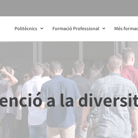
Politècnics
Formació Professional
Més formac
enció a la diversi