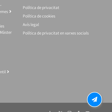
–
Política de privacitat
temes
Política de cookies
Avís legal
les
(Màster
Política de privacitat en xarxes socials
ntil