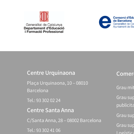
Centre Urquinaona
Comerç
Plaça Urquinaona, 10 – 08010
Grau mit
Barcelona
Grau sup
Tel.: 93 302 02 24
publicit
Centre Santa Anna
Grau sup
C/Santa Anna, 28 – 08002 Barcelona
Grau sup
Tel.: 93 302 41 06
Logístic