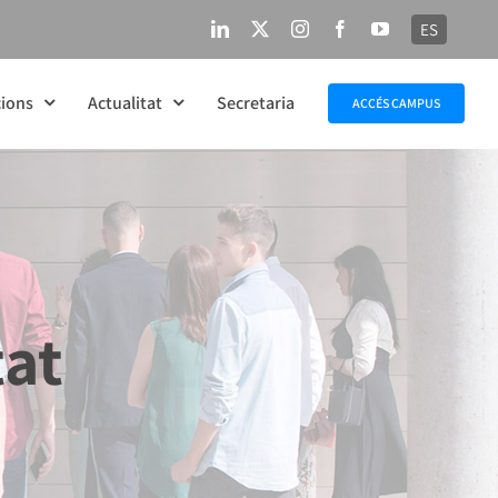
ES
LinkedIn
X
Instagram
Facebook
YouTube
ions
Actualitat
Secretaria
ACCÉS CAMPUS
tat