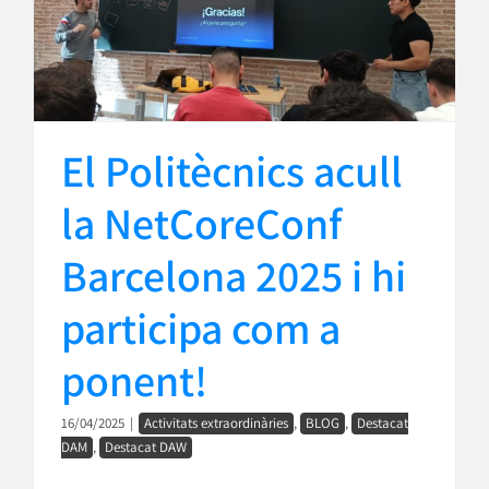
El Politècnics acull
la NetCoreConf
Barcelona 2025 i hi
participa com a
ponent!
16/04/2025
|
Activitats extraordinàries
,
BLOG
,
Destacat
DAM
,
Destacat DAW