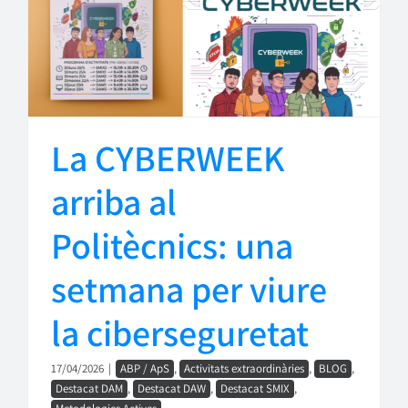
La CYBERWEEK
arriba al
Politècnics: una
setmana per viure
la ciberseguretat
17/04/2026
|
ABP / ApS
,
Activitats extraordinàries
,
BLOG
,
Destacat DAM
,
Destacat DAW
,
Destacat SMIX
,