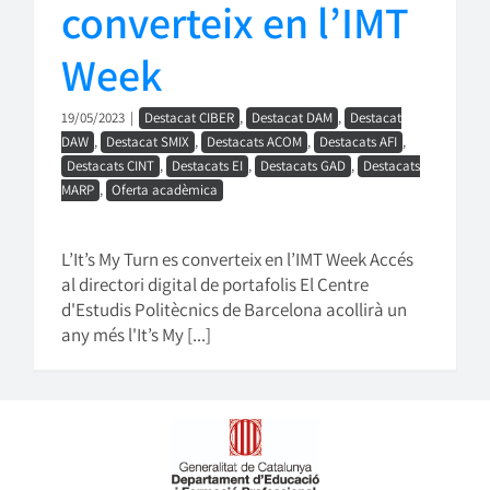
converteix en l’IMT
Week
19/05/2023
|
Destacat CIBER
,
Destacat DAM
,
Destacat
DAW
,
Destacat SMIX
,
Destacats ACOM
,
Destacats AFI
,
Destacats CINT
,
Destacats EI
,
Destacats GAD
,
Destacats
MARP
,
Oferta acadèmica
L’It’s My Turn es converteix en l’IMT Week Accés
al directori digital de portafolis El Centre
d'Estudis Politècnics de Barcelona acollirà un
any més l'It’s My [...]