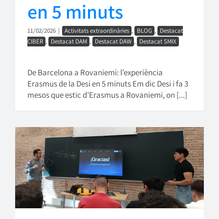
en 5 minuts
11/02/2026
|
Activitats extraordinàries
,
BLOG
,
Destacat
CIBER
,
Destacat DAM
,
Destacat DAW
,
Destacat SMIX
De Barcelona a Rovaniemi: l’experiència
Erasmus de la Desi en 5 minuts Em dic Desi i fa 3
mesos que estic d’Erasmus a Rovaniemi, on [...]