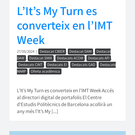
L’It’s My Turn es
converteix en l’IMT
Week
27/05/2024
|
Destacat CIBER
,
Destacat DAM
,
Destacat
DAW
,
Destacat SMIX
,
Destacats ACOM
,
Destacats AFI
,
Destacats CINT
,
Destacats EI
,
Destacats GAD
,
Destacats
MARP
,
Oferta acadèmica
L’It’s My Turn es converteix en l’IMT Week Accés
al directori digital de portafolis El Centre
d'Estudis Politècnics de Barcelona acollirà un
any més l'It’s My [...]