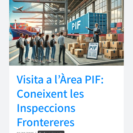
Visita a l’Àrea PIF:
Coneixent les
Inspeccions
Frontereres