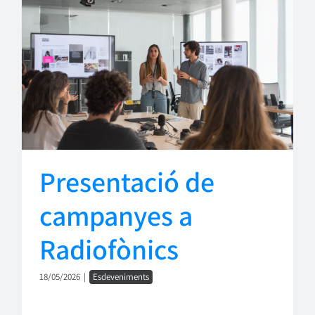
Presentació de
campanyes a
Radiofònics
18/05/2026
|
Esdeveniments