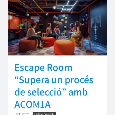
Escape Room
“Supera un procés
de selecció” amb
ACOM1A
10/11/2025
|
Esdeveniments