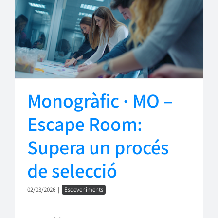
Monogràfic · MO –
Escape Room:
Supera un procés
de selecció
02/03/2026
|
Esdeveniments