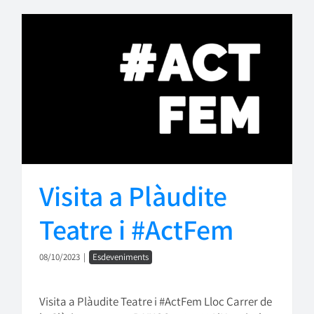
Visita a Plàudite
Teatre i #ActFem
08/10/2023
|
Esdeveniments
Visita a Plàudite Teatre i #ActFem Lloc Carrer de