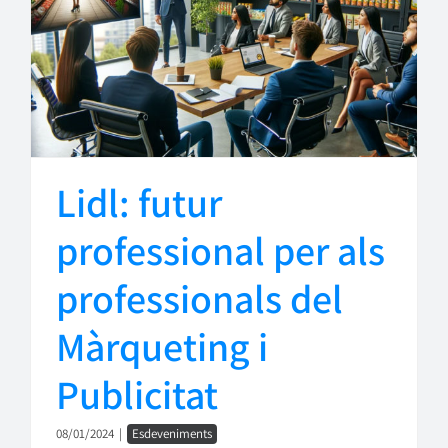
Lidl: futur
professional per als
professionals del
Màrqueting i
Publicitat
08/01/2024
|
Esdeveniments