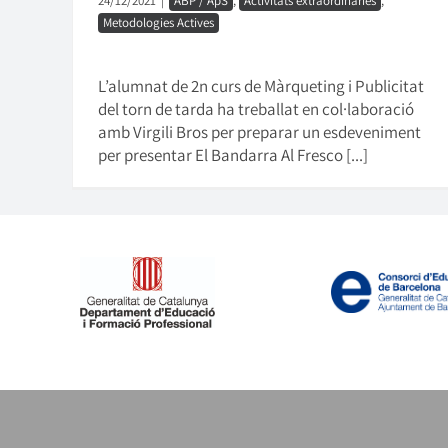
24/12/2021
|
ABP / ApS
,
Activitats extraordinàries
,
Metodologies Actives
L’alumnat de 2n curs de Màrqueting i Publicitat
del torn de tarda ha treballat en col·laboració
amb Virgili Bros per preparar un esdeveniment
per presentar El Bandarra Al Fresco [...]