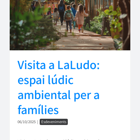
Visita a LaLudo:
espai lúdic
ambiental per a
famílies
06/10/2025
|
Esdeveniments