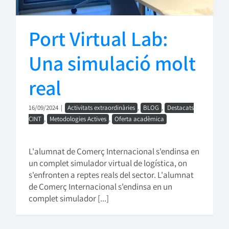
Port Virtual Lab:
Una simulació molt
real
16/09/2024
|
Activitats extraordinàries
,
BLOG
,
Destacats
CINT
,
Metodologies Actives
,
Oferta acadèmica
L'alumnat de Comerç Internacional s'endinsa en
un complet simulador virtual de logística, on
s'enfronten a reptes reals del sector. L'alumnat
de Comerç Internacional s'endinsa en un
complet simulador [...]