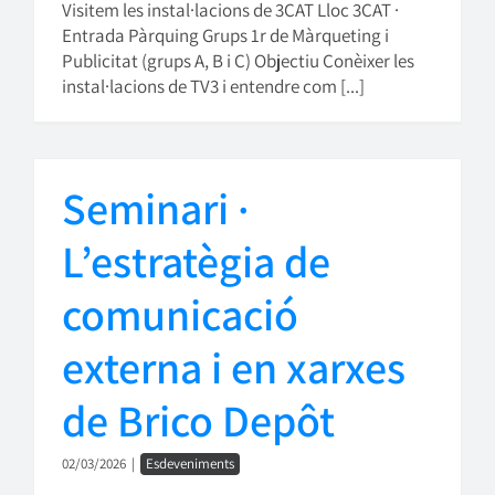
Visitem les instal·lacions de 3CAT Lloc 3CAT ·
Entrada Pàrquing Grups 1r de Màrqueting i
Publicitat (grups A, B i C) Objectiu Conèixer les
instal·lacions de TV3 i entendre com [...]
Seminari ·
L’estratègia de
comunicació
externa i en xarxes
de Brico Depôt
02/03/2026
|
Esdeveniments