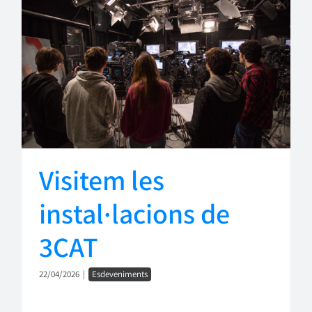
Visitem les
instal·lacions de
3CAT
22/04/2026
|
Esdeveniments