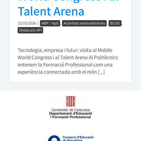
Talent Arena
23/03/2026
|
ABP / ApS
,
Activitats extraordinàries
,
BLOG
,
Destacats AFI
Tecnologia, empresa i futur: visita al Mobile
World Congress i al Talent Arena Al Politècnics
entenem la Formació Professional com una
experiència connectada amb el món [...]