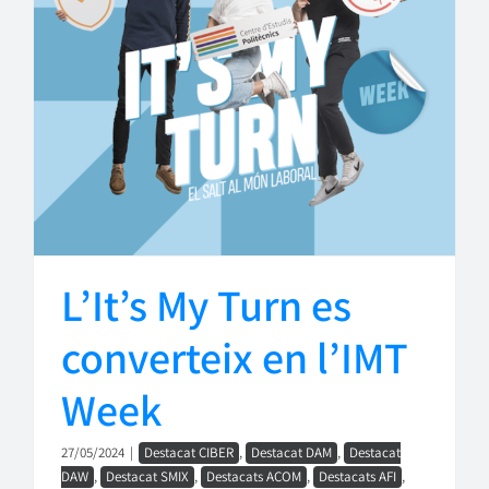
L’It’s My Turn es
converteix en l’IMT
Week
27/05/2024
|
Destacat CIBER
,
Destacat DAM
,
Destacat
DAW
,
Destacat SMIX
,
Destacats ACOM
,
Destacats AFI
,