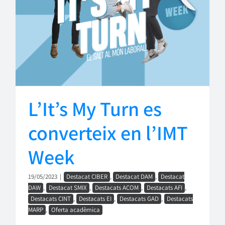
L’It’s My Turn es
converteix en l’IMT
Week
19/05/2023
|
Destacat CIBER
,
Destacat DAM
,
Destacat
DAW
,
Destacat SMIX
,
Destacats ACOM
,
Destacats AFI
,
Destacats CINT
,
Destacats EI
,
Destacats GAD
,
Destacats
MARP
,
Oferta acadèmica