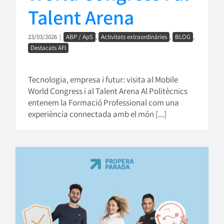
Talent Arena
23/03/2026
|
ABP / ApS
,
Activitats extraordinàries
,
BLOG
,
Destacats AFI
Tecnologia, empresa i futur: visita al Mobile
World Congress i al Talent Arena Al Politècnics
entenem la Formació Professional com una
experiència connectada amb el món [...]