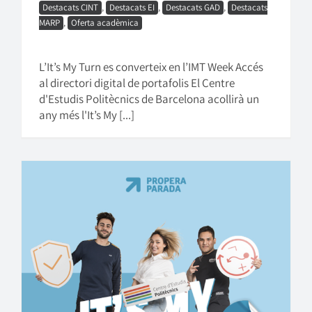
Destacats CINT
,
Destacats EI
,
Destacats GAD
,
Destacats
MARP
,
Oferta acadèmica
L’It’s My Turn es converteix en l’IMT Week Accés
al directori digital de portafolis El Centre
d'Estudis Politècnics de Barcelona acollirà un
any més l'It’s My [...]