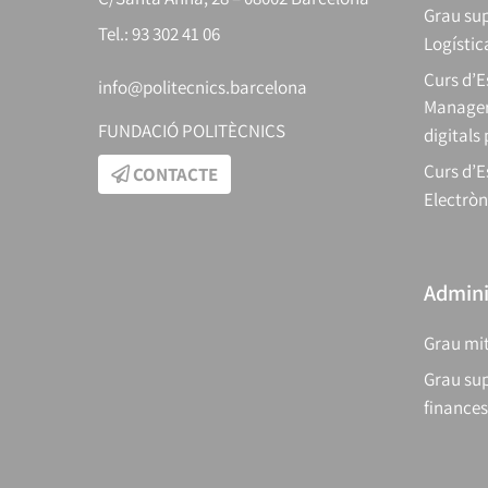
Grau sup
Tel.: 93 302 41 06
Logístic
Curs d’
info@politecnics.barcelona
Manager
FUNDACIÓ POLITÈCNICS
digitals
Curs d’E
CONTACTE
Electròn
Adminis
Grau mit
Grau sup
finances