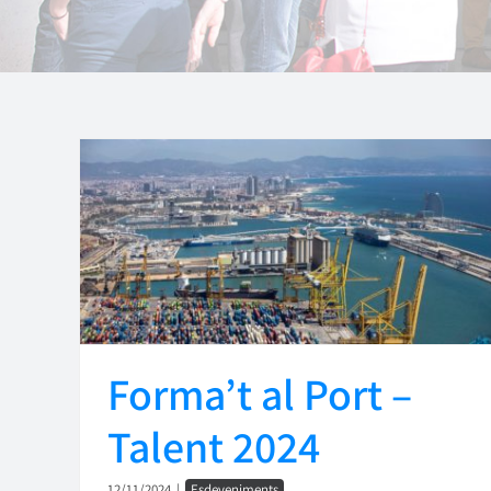
Forma’t al Port –
Talent 2024
12/11/2024
|
Esdeveniments