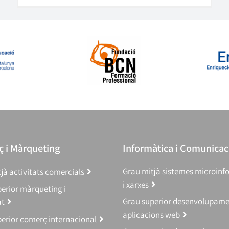
 i Màrqueting
Informàtica i Comunicac
Grau mitjà sistemes microinf
jà activitats comercials
i xarxes
erior màrqueting i
Grau superior desenvolupam
at
aplicacions web
erior comerç internacional