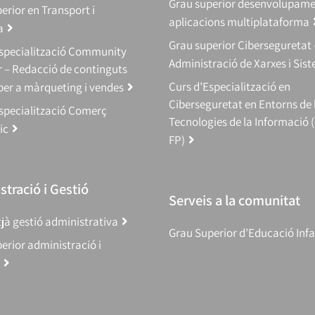
Grau superior desenvolupam
erior en Transport i
aplicacions multiplataforma
a
Grau superior Ciberseguretat 
Especialització Community
Administració de Xarxes i Sis
 – Redacció de continguts
Curs d’Especialització en
 per a màrqueting i vendes
Ciberseguretat en Entorns de 
specialització Comerç
Tecnologies de la Informació 
ic
FP)
tració i Gestió
Serveis a la comunitat
jà gestió administrativa
Grau Superior d’Educació Infa
erior administració i