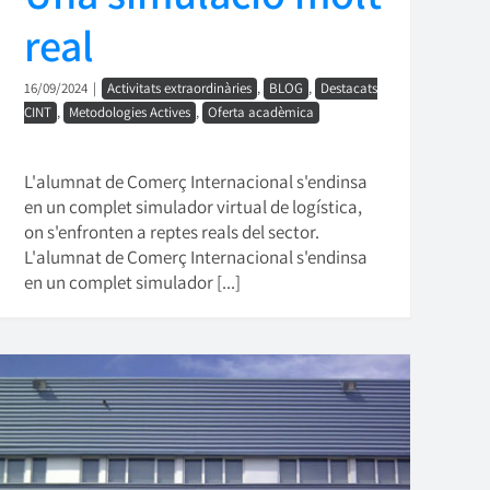
real
16/09/2024
|
Activitats extraordinàries
,
BLOG
,
Destacats
CINT
,
Metodologies Actives
,
Oferta acadèmica
L'alumnat de Comerç Internacional s'endinsa
en un complet simulador virtual de logística,
on s'enfronten a reptes reals del sector.
L'alumnat de Comerç Internacional s'endinsa
en un complet simulador [...]