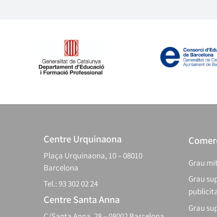
Centre Urquinaona
Comerç
Plaça Urquinaona, 10 – 08010
Grau mit
Barcelona
Grau sup
Tel.: 93 302 02 24
publicit
Centre Santa Anna
Grau sup
C/Santa Anna, 28 – 08002 Barcelona