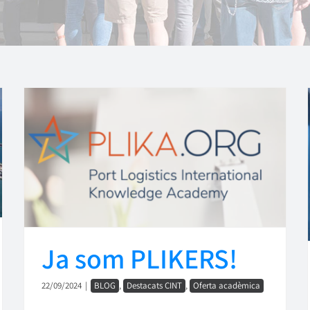
Ja som PLIKERS!
22/09/2024
|
BLOG
,
Destacats CINT
,
Oferta acadèmica