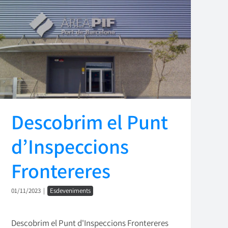
Descobrim el Punt
d’Inspeccions
Frontereres
01/11/2023
|
Esdeveniments
Descobrim el Punt d'Inspeccions Frontereres