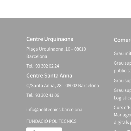
Centre Urquinaona
Comerç
Plaça Urquinaona, 10 – 08010
Grau mit
Barcelona
Grau sup
Tel.: 93 302 02 24
publicit
Centre Santa Anna
Grau sup
C/Santa Anna, 28 – 08002 Barcelona
Grau sup
Tel.: 93 302 41 06
Logístic
Curs d’
info@politecnics.barcelona
Manager
FUNDACIÓ POLITÈCNICS
digitals