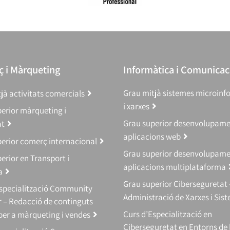
 i Màrqueting
Informàtica i Comunicac
Grau mitjà sistemes microinf
jà activitats comercials
i xarxes
erior màrqueting i
Grau superior desenvolupam
at
aplicacions web
erior comerç internacional
Grau superior desenvolupam
erior en Transport i
aplicacions multiplataforma
a
Grau superior Ciberseguretat 
Especialització Community
Administració de Xarxes i Sis
 – Redacció de continguts
Curs d’Especialització en
 per a màrqueting i vendes
Ciberseguretat en Entorns de 