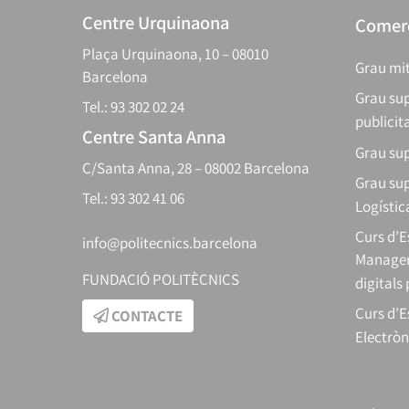
Centre Urquinaona
Comerç
Plaça Urquinaona, 10 – 08010
Grau mit
Barcelona
Grau sup
Tel.: 93 302 02 24
publicit
Centre Santa Anna
Grau sup
C/Santa Anna, 28 – 08002 Barcelona
Grau sup
Tel.: 93 302 41 06
Logístic
Curs d’
info@politecnics.barcelona
Manager
FUNDACIÓ POLITÈCNICS
digitals
Curs d’E
CONTACTE
Electròn