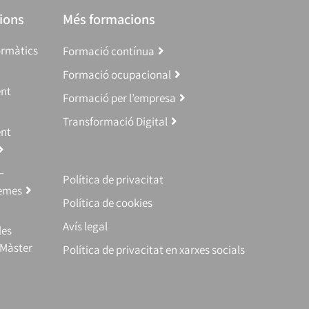
ions
Més formacions
ormàtics
Formació contínua
Formació ocupacional
ent
Formació per l’empresa
Transformació Digital
ent
–
Política de privacitat
temes
Política de cookies
Avís legal
les
(Màster
Política de privacitat en xarxes socials