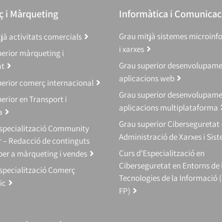
 i Màrqueting
Informàtica i Comunicac
Grau mitjà sistemes microinf
jà activitats comercials
i xarxes
erior màrqueting i
Grau superior desenvolupam
at
aplicacions web
erior comerç internacional
Grau superior desenvolupam
erior en Transport i
aplicacions multiplataforma
a
Grau superior Ciberseguretat 
Especialització Community
Administració de Xarxes i Sis
 – Redacció de continguts
Curs d’Especialització en
 per a màrqueting i vendes
Ciberseguretat en Entorns de 
specialització Comerç
Tecnologies de la Informació 
ic
FP)