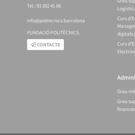
Grau sup
Tel.: 93 302 41 06
Logístic
Curs d’
info@politecnics.barcelona
Manager
FUNDACIÓ POLITÈCNICS
digitals
Curs d’E
CONTACTE
Electròn
Adminis
Grau mit
Grau sup
finances