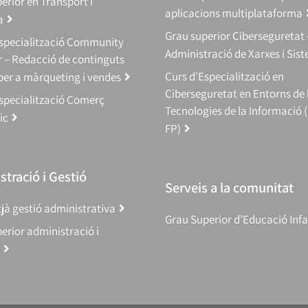
erior en Transport i
aplicacions multiplataforma
a
Grau superior Ciberseguretat 
Especialització Community
Administració de Xarxes i Sis
 – Redacció de continguts
Curs d’Especialització en
 per a màrqueting i vendes
Ciberseguretat en Entorns de 
specialització Comerç
Tecnologies de la Informació 
ic
FP)
tració i Gestió
Serveis a la comunitat
jà gestió administrativa
Grau Superior d’Educació Infa
erior administració i