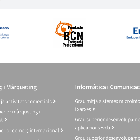
 i Màrqueting
Informàtica i Comunicac
Grau mitjà sistemes microinf
jà activitats comercials
i xarxes
erior màrqueting i
Grau superior desenvolupam
at
aplicacions web
erior comerç internacional
Grau superior desenvolupam