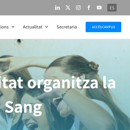
ES
LinkedIn
X
Instagram
Facebook
YouTube
ions
Actualitat
Secretaria
ACCÉS CAMPUS
tat organitza la
e Sang