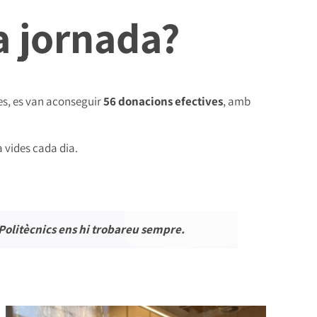
la jornada?
tes, es van aconseguir
56 donacions efectives
, amb
a vides cada dia.
 Politècnics ens hi trobareu sempre.