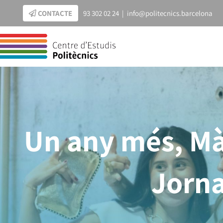
Skip
CONTACTE
93 302 02 24
|
info@politecnics.barcelona
to
content
Un any més, Màr
Jorna