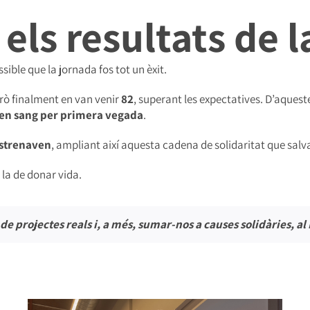
 els resultats de 
sible que la jornada fos tot un èxit.
però finalment en van venir
82
, superant les expectatives. D’aques
en sang per primera vegada
.
estrenaven
, ampliant així aquesta cadena de solidaritat que salv
 la de donar vida.
e projectes reals i, a més, sumar-nos a causes solidàries, al