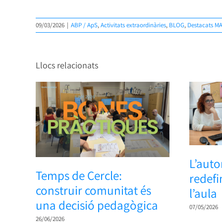
09/03/2026
|
ABP / ApS
,
Activitats extraordinàries
,
BLOG
,
Destacats M
Llocs relacionats
L’auto
Temps de Cercle:
redefi
construir comunitat és
l’aula
una decisió pedagògica
07/05/2026
26/06/2026