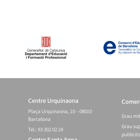
Centre Urquinaona
Comerç
Plaça Urquinaona, 10 – 08010
Grau mit
Barcelona
Grau sup
Tel.: 93 302 02 24
publicit
Centre Santa Anna