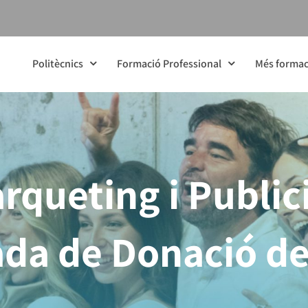
Politècnics
Formació Professional
Més formac
queting i Publici
da de Donació d