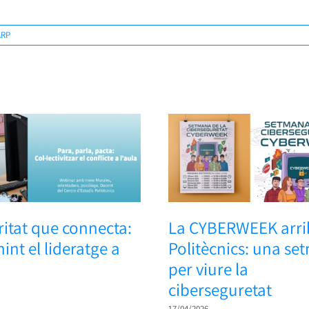
ARP
ritat que connecta:
La CYBERWEEK arri
nint el lideratge a
Politècnics: una s
per viure la
ciberseguretat
17/04/2026