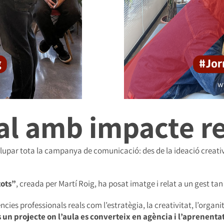
al amb impacte re
lupar tota la campanya de comunicació: des de la ideació creativa f
tots”
, creada per Martí Roig, ha posat imatge i relat a un gest ta
cies professionals reals com l’estratègia, la creativitat, l’orga
s un projecte on l’aula es converteix en agència i l’aprenent