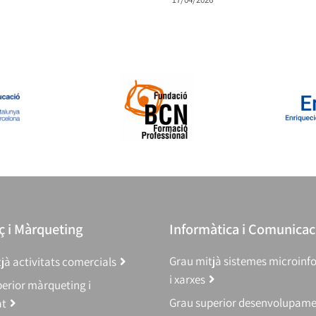
 i Màrqueting
Informàtica i Comunicac
Grau mitjà sistemes microinf
jà activitats comercials
i xarxes
erior màrqueting i
Grau superior desenvolupam
at