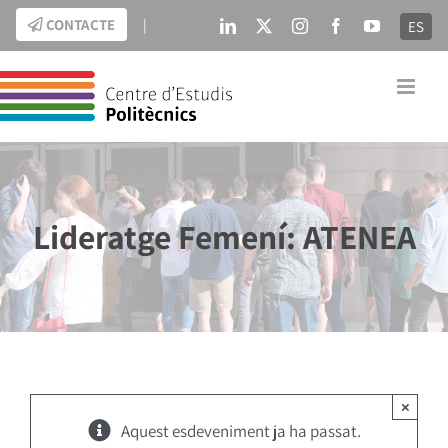
Skip
CONTACTE
|
ES
LinkedIn
X
Instagram
Facebook
YouTube
to
content
Lideratge Femení: ATENEA
×
Aquest esdeveniment ja ha passat.