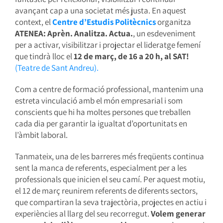
avançant cap a una societat més justa. En aquest
context, el
Centre d’Estudis Politècnics
organitza
ATENEA: Aprèn. Analitza. Actua.
, un esdeveniment
per a activar, visibilitzar i projectar el lideratge femení
que tindrà lloc el
12 de març, de 16 a 20 h, al SAT!
(Teatre de Sant Andreu).
Com a centre de formació professional, mantenim una
estreta vinculació amb el món empresarial i som
conscients que hi ha moltes persones que treballen
cada dia per garantir la igualtat d’oportunitats en
l’àmbit laboral.
Tanmateix, una de les barreres més freqüents continua
sent la manca de referents, especialment per a les
professionals que inicien el seu camí. Per aquest motiu,
el 12 de març reunirem referents de diferents sectors,
que compartiran la seva trajectòria, projectes en actiu i
experiències al llarg del seu recorregut.
Volem generar