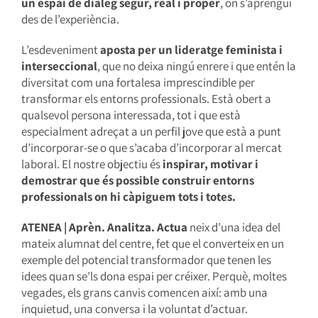
un espai de diàleg segur, real i proper
, on s’aprengui
des de l’experiència.
L’esdeveniment
aposta per un lideratge feminista i
interseccional
, que no deixa ningú enrere i que entén la
diversitat com una fortalesa imprescindible per
transformar els entorns professionals. Està obert a
qualsevol persona interessada, tot i que està
especialment adreçat a un perfil jove que està a punt
d’incorporar-se o que s’acaba d’incorporar al mercat
laboral. El nostre objectiu és
inspirar, motivar i
demostrar que és possible construir entorns
professionals on hi càpiguem tots i totes.
ATENEA | Aprèn. Analitza. Actua
neix d’una idea del
mateix alumnat del centre, fet que el converteix en un
exemple del potencial transformador que tenen les
idees quan se’ls dona espai per créixer. Perquè, moltes
vegades, els grans canvis comencen així: amb una
inquietud, una conversa i la voluntat d’actuar.