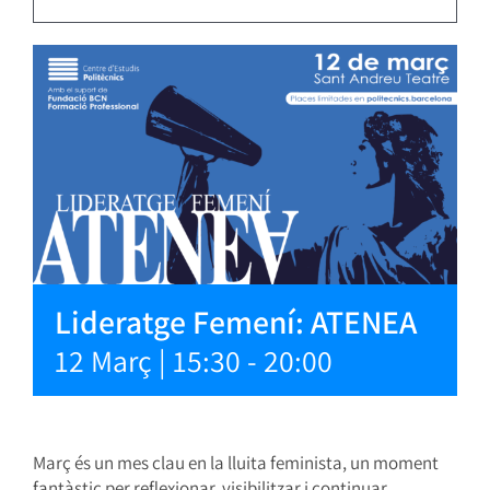
Lideratge Femení: ATENEA
12 Març | 15:30
-
20:00
Març és un mes clau en la lluita feminista, un moment
fantàstic per reflexionar, visibilitzar i continuar