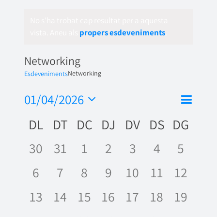
No s'ha trobat cap resultat per a aquesta
vista. Aneu als
propers esdeveniments
.
Networking
Networking
Esdeveniments
Nave
01/04/2026
Vistes
Mes
de
Selecciona
de
Calendari
DL
DT
DC
DJ
DV
DS
DG
una
visua
naveg
data.
de
Esde
0
0
0
0
0
0
0
30
31
1
2
3
4
5
Esdeveniments
esdeveniments,
esdeveniments,
esdeveniments,
esdeveniments,
esdeveniments
esdevenime
esdeve
0
0
0
0
0
0
0
6
7
8
9
10
11
12
esdeveniments,
esdeveniments,
esdeveniments,
esdeveniments,
esdeveniments,
esdevenime
esdeve
0
0
0
0
0
0
0
13
14
15
16
17
18
19
esdeveniments,
esdeveniments,
esdeveniments,
esdeveniments,
esdeveniments,
esdevenime
esdeve