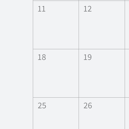
0
0
11
12
esdeveniments,
esdevenimen
0
0
18
19
esdeveniments,
esdevenimen
0
0
25
26
esdeveniments,
esdevenimen