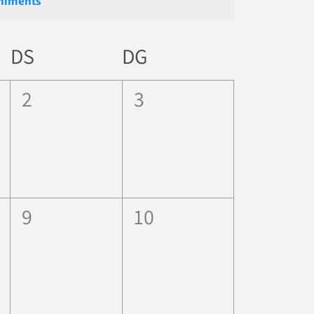
niments
.
Esdevenime
navegació
DS
DG
0
0
2
3
ents,
esdeveniments,
esdeveniments,
0
0
9
10
ents,
esdeveniments,
esdeveniments,