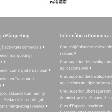
 i Màrqueting
Informàtica i Comunicac
Grau mitjà sistemes microinf
jà activitats comercials
i xarxes
erior màrqueting i
Grau superior desenvolupam
at
aplicacions web
erior comerç internacional
Grau superior desenvolupam
erior en Transport i
aplicacions multiplataforma
a
Grau superior Ciberseguretat 
Especialització Community
Administració de Xarxes i Sis
 – Redacció de continguts
Curs d’Especialització en
 per a màrqueting i vendes
Ciberseguretat en Entorns de 