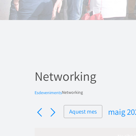
Networking
Networking
Esdeveniments
maig 20
Aquest mes
Selecci
una