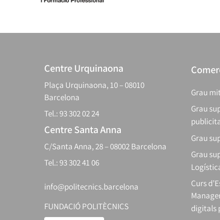
Centre Urquinaona
Comerç
Plaça Urquinaona, 10 – 08010
Grau mit
Barcelona
Grau sup
Tel.: 93 302 02 24
publicit
Centre Santa Anna
Grau sup
C/Santa Anna, 28 – 08002 Barcelona
Grau sup
Tel.: 93 302 41 06
Logístic
Curs d’
info@politecnics.barcelona
Manager
FUNDACIÓ POLITÈCNICS
digitals