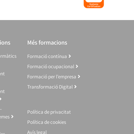
ions
Més formacions
ormàtics
Formació contínua
Formació ocupacional
ent
Formació per l’empresa
Transformació Digital
ent
–
Política de privacitat
temes
Política de cookies
Avís legal
les