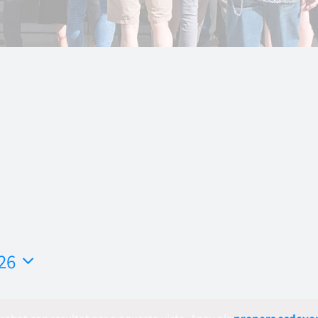
26
ona