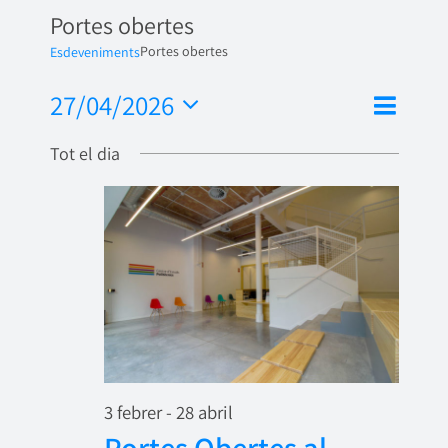
Portes obertes
Portes obertes
Esdeveniments
Nave
27/04/2026
Vistes
Dia
de
Selecciona
de
Tot el dia
una
visua
naveg
data.
Esde
3 febrer
-
28 abril