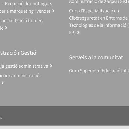
Administració de Xarxes i Sis
 – Redacció de continguts
Curs d’Especialització en
 per a màrqueting i vendes
Ciberseguretat en Entorns de 
specialització Comerç
Tecnologies de la Informació 
ic
FP)
tració i Gestió
Serveis a la comunitat
jà gestió administrativa
Grau Superior d’Educació Infa
erior administració i
s.