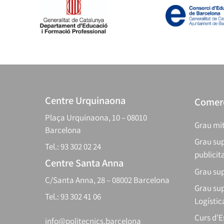
Centre Urquinaona
Comerç
Plaça Urquinaona, 10 – 08010
Grau mit
Barcelona
Grau sup
Tel.: 93 302 02 24
publicit
Centre Santa Anna
Grau sup
C/Santa Anna, 28 – 08002 Barcelona
Grau sup
Tel.: 93 302 41 06
Logístic
Curs d’
info@politecnics.barcelona