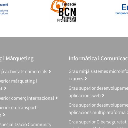
 i Màrqueting
Informàtica i Comunicac
Grau mitjà sistemes microinf
jà activitats comercials
i xarxes
erior màrqueting i
Grau superior desenvolupam
at
aplicacions web
erior comerç internacional
Grau superior desenvolupam
erior en Transport i
aplicacions multiplataforma
a
Grau superior Ciberseguretat 
Especialització Community