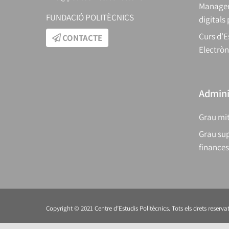
Manager
FUNDACIÓ POLITÈCNICS
digitals
Curs d’E
CONTACTE
Electròn
Adminis
Grau mit
Grau sup
finances
Copyright © 2021 Centre d’Estudis Politècnics. Tots els drets reservat