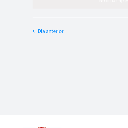
data.
No hi ha cap 
Dia anterior