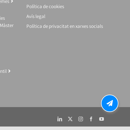
temes
Política de cookies
Avís legal
les
(Màster
Política de privacitat en xarxes socials
ntil
LinkedIn
X
Instagram
Facebook
YouTube