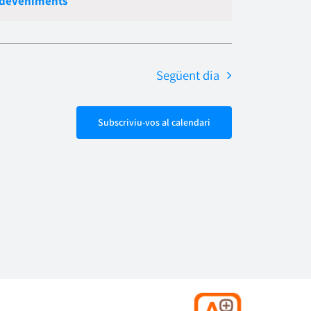
sdeveniments
.
Esdevenime
navegació
Següent dia
Subscriviu-vos al calendari