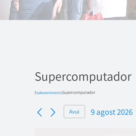
Supercomputador
Supercomputador
Esdeveniments
9 agost 2026
Avui
Selecciona
una