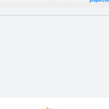
esdeveniments programat per a 9 agost 2026. Aneu als
propers e