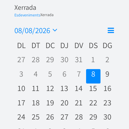
Xerrada
Xerrada
Esdeveniments
Nave
08/08/2026
Vistes
Mes
de
Selecciona
de
Calendari
DL
DT
DC
DJ
DV
DS
DG
una
visua
naveg
data.
de
Esde
0
0
0
0
0
0
0
27
28
29
30
31
1
2
Esdeveniments
esdeveniments,
esdeveniments,
esdeveniments,
esdeveniments,
esdeveniments,
esdevenime
esdeve
0
0
0
0
0
0
0
3
4
5
6
7
8
9
esdeveniments,
esdeveniments,
esdeveniments,
esdeveniments,
esdeveniments
esdevenime
esdeve
0
0
0
0
0
0
0
10
11
12
13
14
15
16
esdeveniments,
esdeveniments,
esdeveniments,
esdeveniments,
esdeveniments,
esdevenime
esdeve
0
0
0
0
0
0
0
17
18
19
20
21
22
23
esdeveniments,
esdeveniments,
esdeveniments,
esdeveniments,
esdeveniments,
esdevenime
esdeve
0
0
0
0
0
0
0
24
25
26
27
28
29
30
esdeveniments,
esdeveniments,
esdeveniments,
esdeveniments,
esdeveniments,
esdevenime
esdeve